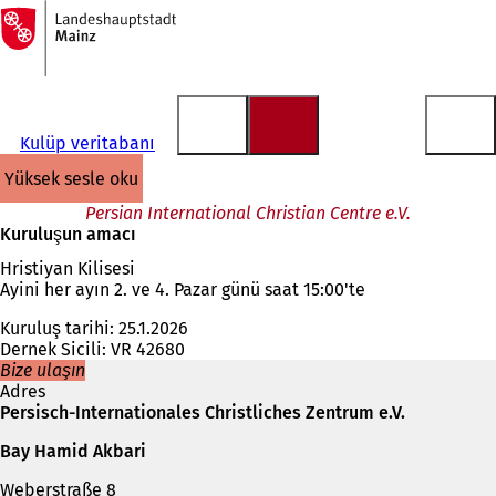
Ana
sayfaya
İçeriğe atla
Kulüp veritabanı
yüksek sesle oku
Persian International Christian Centre e.V.
Kuruluşun amacı
Hristiyan Kilisesi
Ayini her ayın 2. ve 4. Pazar günü saat 15:00'te
Kuruluş tarihi: 25.1.2026
Dernek Sicili: VR 42680
Bize ulaşın
Adres
Persisch-Internationales Christliches Zentrum e.V.
Bay Hamid Akbari
Weberstraße 8