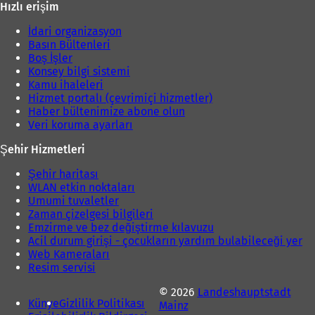
Hızlı erişim
ı
r
)
İdari organizasyon
)
Basın Bültenleri
Boş İşler
Konsey bilgi sistemi
Kamu ihaleleri
Hizmet portalı (çevrimiçi hizmetler)
Haber bültenimize abone olun
Veri koruma ayarları
Şehir Hizmetleri
Şehir haritası
WLAN etkin noktaları
Umumi tuvaletler
Zaman çizelgesi bilgileri
Emzirme ve bez değiştirme kılavuzu
Acil durum girişi - çocukların yardım bulabileceği yer
Web Kameraları
Resim servisi
© 2026
Landeshauptstadt
Künye
Gizlilik Politikası
Mainz