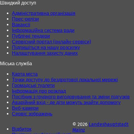
л
Швидкий доступ
й
й
а
в
в
д
Адміністративна організація
к
к
ц
Прес-релізи
л
л
і
Вакансії
а
а
)
Інформаційна система ради
д
д
Публічні тендери
ц
ц
Сервісний портал (онлайн-сервіси)
і
і
Підпишіться на нашу розсилку
)
)
Налаштування захисту даних
Міська служба
Карта міста
Точки доступу до бездротової локальної мережі
Громадські туалети
Інформація про розклад
Посібник з грудного вигодовування та зміни підгузків
Аварійний вхід - де діти можуть знайти допомогу
Веб-камери
Сервіс зображень
© 2026
Landeshauptstadt
Відбиток
Mainz