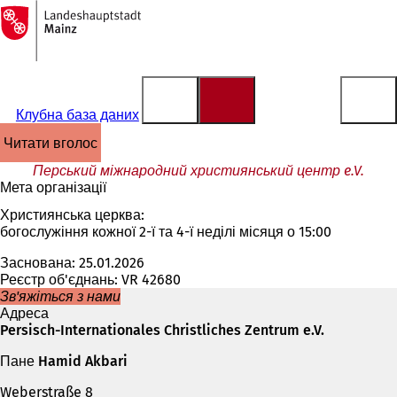
На
головну
Перейти до змісту
сторінку
Клубна база даних
читати вголос
Перський міжнародний християнський центр e.V.
Мета організації
Християнська церква:
богослужіння кожної 2-ї та 4-ї неділі місяця о 15:00
Заснована: 25.01.2026
Реєстр об'єднань: VR 42680
Зв'яжіться з нами
Адреса
Persisch-Internationales Christliches Zentrum e.V.
Пане Hamid Akbari
Weberstraße 8