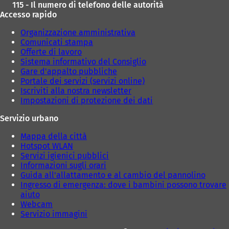
d
115 - Il numero di telefono delle autorità
c
c
a
Accesso rapido
h
h
)
e
e
Organizzazione amministrativa
d
d
Comunicati stampa
a
a
Offerte di lavoro
)
)
Sistema informativo del Consiglio
Gare d'appalto pubbliche
Portale dei servizi (servizi online)
Iscriviti alla nostra newsletter
Impostazioni di protezione dei dati
Servizio urbano
Mappa della città
Hotspot WLAN
Servizi igienici pubblici
Informazioni sugli orari
Guida all'allattamento e al cambio del pannolino
Ingresso di emergenza: dove i bambini possono trovare
aiuto
Webcam
Servizio immagini