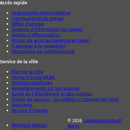
g
Accès rapide
l
l
l
o
o
e
Organisation administrative
n
n
t
Communiqués de presse
g
g
)
Offres d'emploi
l
l
Système d'information du Conseil
e
e
Appels d'offres publics
t
t
Portail de services (services en ligne)
)
)
S'abonner à la newsletter
Paramètres de confidentialité
Service de la ville
Plan de la ville
Points d'accès WLAN
Toilettes publiques
Renseignements sur les horaires
Guide de l'allaitement et des couches
Entrée de secours - les enfants y trouvent de l'aide
Webcams
Service d'images
© 2026
Landeshauptstadt
Mentions légales
Mainz