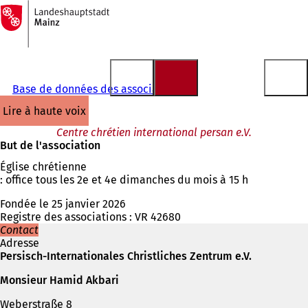
Vers
la
Accéder au contenu
page
d'accueil
Base de données des associations
lire à haute voix
Centre chrétien international persan e.V.
But de l'association
Église chrétienne
: office tous les 2e et 4e dimanches du mois à 15 h
Fondée le 25 janvier 2026
Registre des associations : VR 42680
Contact
Adresse
Persisch-Internationales Christliches Zentrum e.V.
Monsieur Hamid Akbari
Weberstraße 8