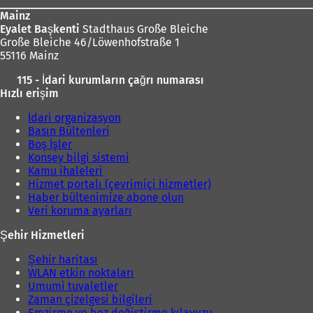
Mainz
Eyalet Başkenti
Stadthaus Große Bleiche
Große Bleiche 46/Löwenhofstraße 1
55116 Mainz
115 - İdari kurumların çağrı numarası
Hızlı erişim
İdari organizasyon
Basın Bültenleri
Boş İşler
Konsey bilgi sistemi
Kamu ihaleleri
Hizmet portalı (çevrimiçi hizmetler)
Haber bültenimize abone olun
Veri koruma ayarları
Şehir Hizmetleri
Şehir haritası
WLAN etkin noktaları
Umumi tuvaletler
Zaman çizelgesi bilgileri
Emzirme ve bez değiştirme kılavuzu