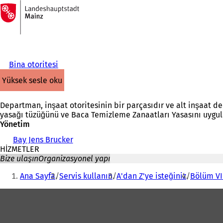
Ana
sayfaya
İçeriğe atla
Bina otoritesi
yüksek sesle oku
Departman, inşaat otoritesinin bir parçasıdır ve alt inşaat de
yasağı tüzüğünü ve Baca Temizleme Zanaatları Yasasını uygu
Yönetim
Bay Jens Brucker
HİZMETLER
Bize ulaşın
Organizasyonel yapı
Buradasınız:
Ana Sayfa
Servis kullanın
A'dan Z'ye isteğiniz
Bölüm VII
Ayak
bölgesi