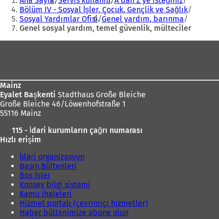
Ana Sayfa
Servis kullanın
A'dan Z'ye isteğiniz
Bölüm IV - Sosyal İşler, Çocuk, Gençlik ve Sağlık
Sosyal Yardımlar Ofisi
Genel yardım, barınma
Genel sosyal yardım, temel güvenlik, mülteciler
Ayak
bölgesi
Mainz
Eyalet Başkenti
Stadthaus Große Bleiche
Große Bleiche 46/Löwenhofstraße 1
55116 Mainz
115 - İdari kurumların çağrı numarası
Hızlı erişim
İdari organizasyon
Basın Bültenleri
Boş İşler
Konsey bilgi sistemi
Kamu ihaleleri
Hizmet portalı (çevrimiçi hizmetler)
Haber bültenimize abone olun