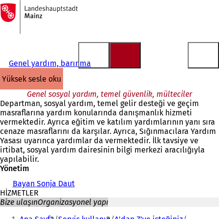
Ana
sayfaya
İçeriğe atla
Genel yardım, barınma
yüksek sesle oku
Genel sosyal yardım, temel güvenlik, mülteciler
Departman, sosyal yardım, temel gelir desteği ve geçim
masraflarına yardım konularında danışmanlık hizmeti
vermektedir. Ayrıca eğitim ve katılım yardımlarının yanı sıra
cenaze masraflarını da karşılar. Ayrıca, Sığınmacılara Yardım
Yasası uyarınca yardımlar da vermektedir. İlk tavsiye ve
irtibat, sosyal yardım dairesinin bilgi merkezi aracılığıyla
yapılabilir.
Yönetim
Bayan Sonja Daut
HİZMETLER
Bize ulaşın
Organizasyonel yapı
Buradasınız: