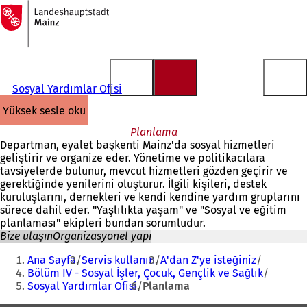
Ana
sayfaya
İçeriğe atla
Sosyal Yardımlar Ofisi
yüksek sesle oku
Planlama
Departman, eyalet başkenti Mainz'da sosyal hizmetleri
geliştirir ve organize eder. Yönetime ve politikacılara
tavsiyelerde bulunur, mevcut hizmetleri gözden geçirir ve
gerektiğinde yenilerini oluşturur. İlgili kişileri, destek
kuruluşlarını, dernekleri ve kendi kendine yardım gruplarını
sürece dahil eder. "Yaşlılıkta yaşam" ve "Sosyal ve eğitim
planlaması" ekipleri bundan sorumludur.
Bize ulaşın
Organizasyonel yapı
Buradasınız:
Ana Sayfa
Servis kullanın
A'dan Z'ye isteğiniz
Bölüm IV - Sosyal İşler, Çocuk, Gençlik ve Sağlık
Sosyal Yardımlar Ofisi
Planlama