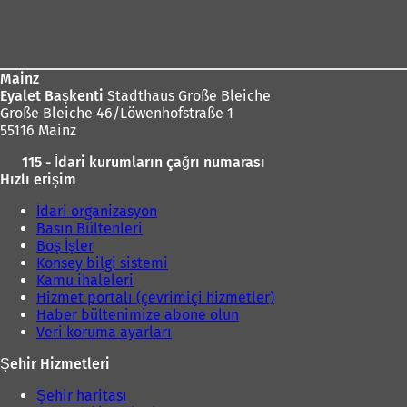
Ayak
bölgesi
Mainz
Eyalet Başkenti
Stadthaus Große Bleiche
Große Bleiche 46/Löwenhofstraße 1
55116 Mainz
115 - İdari kurumların çağrı numarası
Hızlı erişim
İdari organizasyon
Basın Bültenleri
Boş İşler
Konsey bilgi sistemi
Kamu ihaleleri
Hizmet portalı (çevrimiçi hizmetler)
Haber bültenimize abone olun
Veri koruma ayarları
Şehir Hizmetleri
Şehir haritası