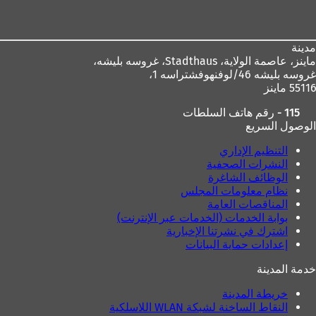
القدم
مدينة
ماينز، عاصمة الولاية،
Stadthaus، غروسه بليشه،
غروسه بليشه 46/لوفنهوفشتراسه 1،
55116 ماينز
115 - رقم هاتف السلطات
الوصول السريع
التنظيم الإداري
النشرات الصحفية
الوظائف الشاغرة
نظام معلومات المجلس
المناقصات العامة
بوابة الخدمات (الخدمات عبر الإنترنت)
اشترك في نشرتنا الإخبارية
إعدادات حماية البيانات
خدمة المدينة
خريطة المدينة
النقاط الساخنة لشبكة WLAN اللاسلكية