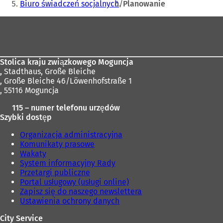
Biuro świadczeń socjalnych
Planowanie
Obszar
stóp
Stolica kraju związkowego Moguncja
,
Stadthaus, Große Bleiche
, Große Bleiche 46/Löwenhofstraße 1
, 55116 Moguncja
115 – numer telefonu urzędów
Szybki dostęp
Organizacja administracyjna
Komunikaty prasowe
Wakaty
System informacyjny Rady
Przetargi publiczne
Portal usługowy (usługi online)
Zapisz się do naszego newslettera
Ustawienia ochrony danych
City Service