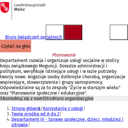
Do
strony
Przejdź do treści
głównej
Biuro świadczeń socjalnych
czytać na głos
Planowanie
Departament rozwija i organizuje usługi socjalne w stolicy
kraju związkowego Moguncji. Doradza administracji i
politykom, weryfikuje istniejące usługi i w razie potrzeby
tworzy nowe. Angażuje osoby dotknięte chorobą, organizacje
wspierające, stowarzyszenia i grupy samopomocy.
Odpowiedzialne są za to zespoły "Życie w starszym wieku"
oraz "Planowanie społeczne i edukacyjne".
Skontaktuj się z nami
Struktura organizacyjna
Jesteś
Strona główna
Korzystanie z usługi
tutaj:
Twoja prośba od A do Z
Departament IV - Sprawy społeczne, dzieci, młodzież i
zdrowie