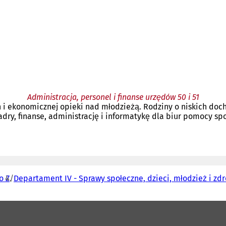
Administracja, personel i finanse urzędów 50 i 51
h i ekonomicznej opieki nad młodzieżą. Rodziny o niskich doc
kadry, finanse, administrację i informatykę dla biur pomocy sp
o Z
Departament IV - Sprawy społeczne, dzieci, młodzież i zd