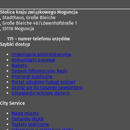
Stolica kraju związkowego Moguncja
,
Stadthaus, Große Bleiche
, Große Bleiche 46/Löwenhofstraße 1
, 55116 Moguncja
115 – numer telefonu urzędów
Szybki dostęp
Organizacja administracyjna
Komunikaty prasowe
Wakaty
System informacyjny Rady
Przetargi publiczne
Portal usługowy (usługi online)
Zapisz się do naszego newslettera
Ustawienia ochrony danych
City Service
Mapa miasta
Hotspoty WLAN
Toalety publiczne
Informacje o rozkładzie jazdy