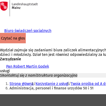
Do
strony
Przejdź do treści
głównej
Biuro świadczeń socjalnych
czytać na głos
Wydział zajmuje się zadaniami biura zaliczek alimentacyjnyc
dzieci i młodzieży. Dział ten jest również odpowiedzialny za 
Zarządzanie
Pan Robert Martin Godek
usługi
Skontaktuj się z nami
Struktura organizacyjna
Jesteś
Strona główna
Korzystanie z usługi
Twoja prośba od A d
tutaj:
Administracja, personel i finanse urzędów 50 i 51
Obszar
stóp