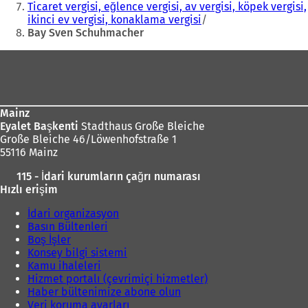
Ticaret vergisi, eğlence vergisi, av vergisi, köpek vergisi,
ikinci ev vergisi, konaklama vergisi
Bay Sven Schuhmacher
Ayak
bölgesi
Mainz
Eyalet Başkenti
Stadthaus Große Bleiche
Große Bleiche 46/Löwenhofstraße 1
55116 Mainz
115 - İdari kurumların çağrı numarası
Hızlı erişim
İdari organizasyon
Basın Bültenleri
Boş İşler
Konsey bilgi sistemi
Kamu ihaleleri
Hizmet portalı (çevrimiçi hizmetler)
Haber bültenimize abone olun
Veri koruma ayarları