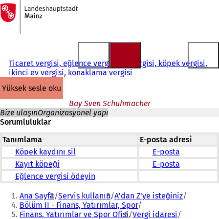
Ana
sayfaya
İçeriğe atla
Ticaret vergisi, eğlence vergisi, av vergisi, köpek vergisi,
ikinci ev vergisi, konaklama vergisi
yüksek sesle oku
Bay Sven Schuhmacher
Bize ulaşın
Organizasyonel yapı
Sorumluluklar
Tanımlama
E-posta adresi
Köpek kaydını sil
E-posta
Kayıt köpeği
E-posta
Eğlence vergisi ödeyin
Buradasınız:
Ana Sayfa
Servis kullanın
A'dan Z'ye isteğiniz
Bölüm II - Finans, Yatırımlar, Spor
Finans, Yatırımlar ve Spor Ofisi
Vergi idaresi