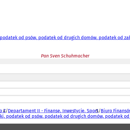
, podatek od psów, podatek od drugich domów, podatek od z
Pan Sven Schuhmacher
o Z
Departament II - Finanse, Inwestycje, Sport
Biuro Finansów
cki, podatek od psów, podatek od drugich domów, podatek o