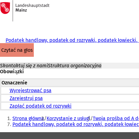
Do
strony
Przejdź do treści
głównej
Podatek handlowy, podatek od rozrywki, podatek łowiecki
czytać na głos
Skontaktuj się z nami
Struktura organizacyjna
Obowiązki
Oznaczenie
Wyrejestrować psa
Zarejestruj psa
Zapłać podatek od rozrywki
Jesteś
Strona główna
Korzystanie z usługi
Twoja prośba od A d
tutaj:
Podatek handlowy, podatek od rozrywki, podatek łowie
Obszar