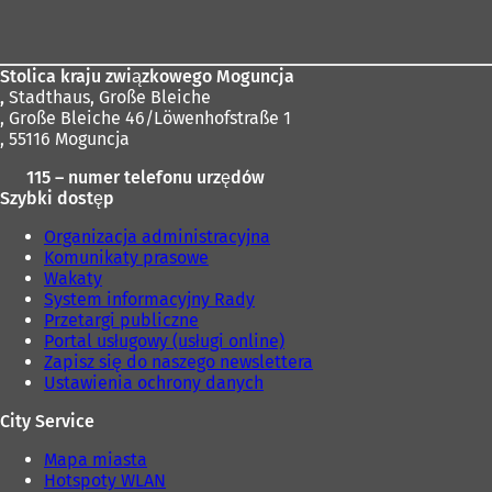
stóp
Stolica kraju związkowego Moguncja
,
Stadthaus, Große Bleiche
, Große Bleiche 46/Löwenhofstraße 1
, 55116 Moguncja
115 – numer telefonu urzędów
Szybki dostęp
Organizacja administracyjna
Komunikaty prasowe
Wakaty
System informacyjny Rady
Przetargi publiczne
Portal usługowy (usługi online)
Zapisz się do naszego newslettera
Ustawienia ochrony danych
City Service
Mapa miasta
Hotspoty WLAN