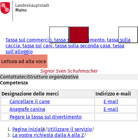
Alla
pagina
Vai al contenuto
iniziale
Tassa sul commercio, tassa sul divertimento, tassa sulla
caccia, tassa sui cani, tassa sulla seconda casa, tassa
sull'alloggio
lettura ad alta voce
Signor Sven Schuhmacher
Contattateci
Struttura organizzativa
Competenza
Designazione delle merci
Indirizzo e-mail
Cancellare il cane
E-mail
Anagrafe canina
E-mail
Pagare la tassa sul divertimento
Siete
Pagina iniziale
Utilizzare il servizio
qui:
La vostra richiesta dalla A alla Z