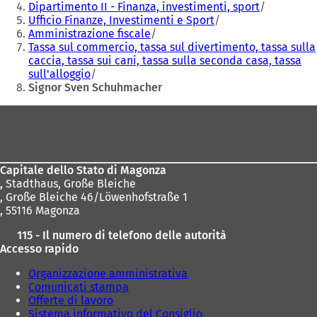
Dipartimento II - Finanza, investimenti, sport
Ufficio Finanze, Investimenti e Sport
Amministrazione fiscale
Tassa sul commercio, tassa sul divertimento, tassa sulla
caccia, tassa sui cani, tassa sulla seconda casa, tassa
sull'alloggio
Signor Sven Schuhmacher
Area
dei
piedi
Capitale dello Stato di Magonza
,
Stadthaus, Große Bleiche
, Große Bleiche 46/Löwenhofstraße 1
, 55116 Magonza
115 - Il numero di telefono delle autorità
Accesso rapido
Organizzazione amministrativa
Comunicati stampa
Offerte di lavoro
Sistema informativo del Consiglio