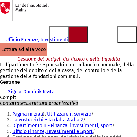
Alla
pagina
Vai al contenuto
iniziale
Ufficio Finanze, Investimenti e Sport
lettura ad alta voce
Gestione del budget, del debito e della liquidità
Il dipartimento è responsabile del bilancio comunale, della
gestione del debito e della cassa, del controllo e della
gestione delle fondazioni comunali.
Gestione
Signor Dominik Kratz
Compiti
Contattateci
Struttura organizzativa
Siete
Pagina iniziale
Utilizzare il servizio
qui:
La vostra richiesta dalla A alla Z
Dipartimento II - Finanza, investimenti, sport
Ufficio Finanze, Investimenti e Sport