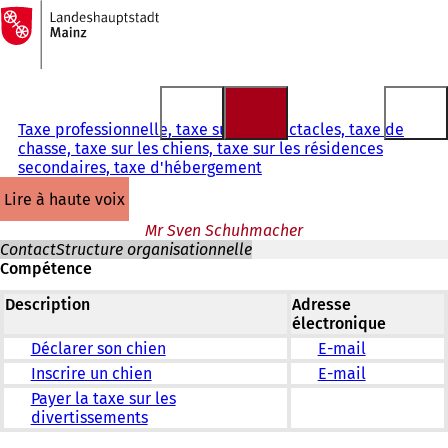
Vers
la
Accéder au contenu
page
d'accueil
Taxe professionnelle, taxe sur les spectacles, taxe de
chasse, taxe sur les chiens, taxe sur les résidences
secondaires, taxe d'hébergement
lire à haute voix
Mr Sven Schuhmacher
Contact
Structure organisationnelle
Compétence
Description
Adresse
électronique
Déclarer son chien
E-mail
Inscrire un chien
E-mail
Payer la taxe sur les
divertissements
Vous