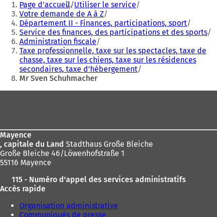
Page d'accueil
Utiliser le service
êtes
Votre demande de A à Z
Département II - Finances, participations, sport
ici
Service des finances, des participations et des sports
:
Administration fiscale
Taxe professionnelle, taxe sur les spectacles, taxe de
chasse, taxe sur les chiens, taxe sur les résidences
secondaires, taxe d'hébergement
Mr Sven Schuhmacher
Pied
de
page
Mayence
, capitale du Land
Stadthaus Große Bleiche
Große Bleiche 46/Löwenhofstraße 1
55116 Mayence
115 - Numéro d'appel des services administratifs
Accès rapide
Organisation administrative
Communiqués de presse