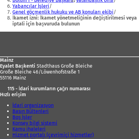
Bölüm I - Belediye Başkanı
Vatandaşlık ofisi
s
Yabancılar İşleri
e
Genel göçmenlik hukuku ve AB konuları ekibi
k
İkamet izni: İkamet yönetmeliğinin değiştirilmesi veya
m
iptali için başvuruda bulunun
e
d
Ayak
e
bölgesi
a
ç
ı
ı
l
Mainz
l
ı
Eyalet Başkenti
Stadthaus Große Bleiche
ı
Große Bleiche 46/Löwenhofstraße 1
r
)
55116 Mainz
)
115 - İdari kurumların çağrı numarası
Hızlı erişim
İdari organizasyon
Basın Bültenleri
Boş İşler
Konsey bilgi sistemi
Kamu ihaleleri
Hizmet portalı (çevrimiçi hizmetler)