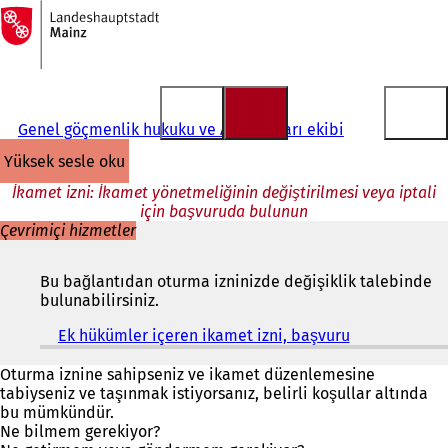
Ana
sayfaya
İçeriğe atla
Genel göçmenlik hukuku ve AB konuları ekibi
yüksek sesle oku
İkamet izni: İkamet yönetmeliğinin değiştirilmesi veya iptali
için başvuruda bulunun
Çevrimiçi hizmetler
Bu bağlantıdan oturma izninizde değişiklik talebinde
bulunabilirsiniz.
Ek hükümler içeren ikamet izni, başvuru
(
Y
e
Oturma iznine sahipseniz ve ikamet düzenlemesine
n
tabiyseniz ve taşınmak istiyorsanız, belirli koşullar altında
i
bu mümkündür.
b
Ne bilmem gerekiyor?