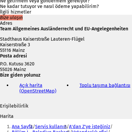
i
Ne getirmem veya göndermem gerekiyor?
r
Ne kadar tutuyor ve nasıl ödeme yapabilirim?
s
İlgili hizmetler
e
Bize ulaşın
k
Adres
m
Team Allgemeines Ausländerrecht und EU-Angelegenheiten
e
Stadthaus Kaiserstraße Lauteren-Flügel
d
Kaiserstraße 3
e
55116 Mainz
a
Posta adresi
ç
ı
P.O. Kutusu 3620
l
55026 Mainz
ı
Bize giden yolunuz
r
)
Açık harita
Toplu taşıma bağlantısı
(
(OpenStreetMap)
(
Y
e
Erişilebilirlik
n
i
i
Harita
b
i
Buradasınız:
i
Ana Sayfa
Servis kullanın
A'dan Z'ye isteğiniz
r