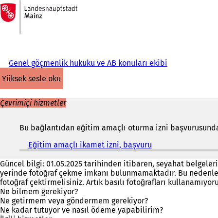
Ana
sayfaya
İçeriğe atla
Genel göçmenlik hukuku ve AB konuları ekibi
yüksek sesle oku
Çevrimiçi hizmetler
Bu bağlantıdan eğitim amaçlı oturma izni başvurusunda 
Eğitim amaçlı ikamet izni, başvuru
(
Y
e
Güncel bilgi: 01.05.2025 tarihinden itibaren, seyahat belgeleri
n
yerinde fotoğraf çekme imkanı bulunmamaktadır. Bu nedenle, 
i
fotoğraf çektirmelisiniz. Artık basılı fotoğrafları kullanamıyo
b
Ne bilmem gerekiyor?
i
Ne getirmem veya göndermem gerekiyor?
r
Ne kadar tutuyor ve nasıl ödeme yapabilirim?