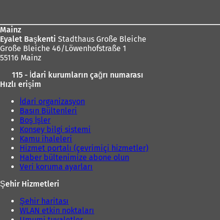
bölgesi
m
e
d
Mainz
e
Eyalet Başkenti
Stadthaus Große Bleiche
a
Große Bleiche 46/Löwenhofstraße 1
ç
55116 Mainz
ı
l
115 - İdari kurumların çağrı numarası
ı
Hızlı erişim
r
)
İdari organizasyon
Basın Bültenleri
Boş İşler
Konsey bilgi sistemi
Kamu ihaleleri
Hizmet portalı (çevrimiçi hizmetler)
Haber bültenimize abone olun
Veri koruma ayarları
Şehir Hizmetleri
Şehir haritası
WLAN etkin noktaları
Umumi tuvaletler