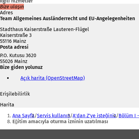
s
İlgili hizmetler
e
Bize ulaşın
k
Adres
m
Team Allgemeines Ausländerrecht und EU-Angelegenheiten
e
Stadthaus Kaiserstraße Lauteren-Flügel
d
Kaiserstraße 3
e
55116 Mainz
a
Posta adresi
ç
ı
P.O. Kutusu 3620
l
55026 Mainz
ı
Bize giden yolunuz
r
)
Açık harita (OpenStreetMap)
(
Y
e
Erişilebilirlik
n
i
Harita
b
Buradasınız:
i
Ana Sayfa
Servis kullanın
A'dan Z'ye isteğiniz
Bölüm I 
r
Eğitim amacıyla oturma izninin uzatılması
s
e
Ayak
k