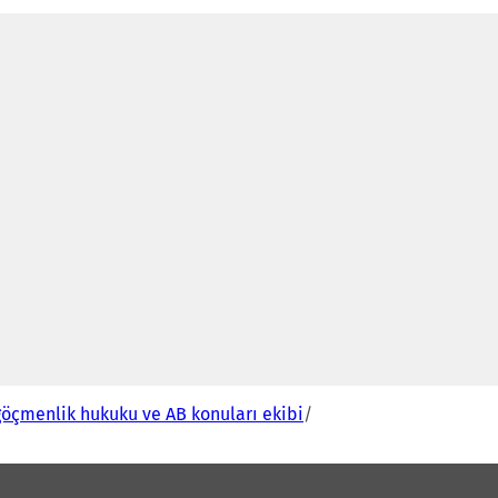
Y
e
n
b
göçmenlik hukuku ve AB konuları ekibi
r
s
e
k