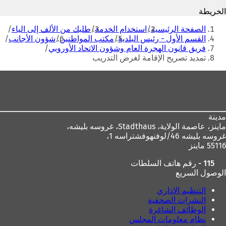
ح
ف
الخريطة
ف
ي
أنت
ي
ع
الصفحة الرئيسية
استخدام الخدمة
طلبك من الألف إلى الياء
هنا
ع
ل
القسم الأول - رئيس البلدية
مكتب المواطنين
شؤون الأجانب
ل
ا
فريق قانون الهجرة العام وشؤون الاتحاد الأوروبي
ا
م
تمديد تصريح الإقامة لغرض التدريب
م
ة
ة
ت
منطقة
ت
ب
القدم
ب
و
و
ي
ي
ب
مدينة
ب
ج
ماينز، عاصمة الولاية،
Stadthaus، غروسه بليشه،
ج
د
غروسه بليشه 46/لوفنهوفشتراسه 1،
د
ي
55116 ماينز
ي
د
د
ة
115 - رقم هاتف السلطات
ة
)
الوصول السريع
)
التنظيم الإداري
النشرات الصحفية
الوظائف الشاغرة
نظام معلومات المجلس