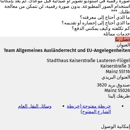
ي
صورة رقمية في استوديو تصوير أو صيدلية قبل موعدك. لم يعد بإمكاننا
ع
استخدام الصور المطبوعة. بدون صورة رقمية، لن نتمكن من معالجة
ل
طلبك. ***
ا
ما الذي أحتاج إلى معرفته؟
م
ما الذي أحتاج إلى إحضاره أو تقديمه؟
ة
كم تكلفته وكيف يمكنني الدفع؟
ت
خدمات مماثلة
ب
اتصل بنا
و
العنوان
ي
Team Allgemeines Ausländerrecht und EU-Angelegenheiten
ب
Stadthaus Kaiserstraße Lauteren-Flügel
ج
Kaiserstraße 3
د
55116 Mainz
ي
العنوان البريدي
د
ة
صندوق بريد 3620
)
55026 Mainz
طريقك إلينا
خريطة مفتوحة (خريطة
وسائل النقل العام
(
الشارع المفتوح)
(
ي
ي
ف
ف
ت
إمكانية الوصول
ت
ح