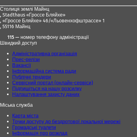
ніг
Столиця землі Майнц
,
Stadthaus «Гроссе Бляйхе»
, «Гроссе Бляйхе» 46/«Льовенхофштрассе» 1
, 55116 Майнц
115 — номер телефону адміністрації
Швидкий доступ
Адміністративна організація
Прес-релізи
Вакансії
Інформаційна система ради
Публічні тендери
Сервісний портал (онлайн-сервіси)
Підпишіться на нашу розсилку
Налаштування захисту даних
Міська служба
Карта міста
Точки доступу до бездротової локальної мережі
Громадські туалети
Інформація про розклад