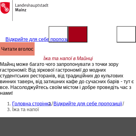
На
головну
Перейти до змісту
сторінку
Відкрийте для себе пропозиції
читати вголос
Їжа та напої в Майнці
Майнц може багато чого запропонувати з точки зору
гастрономії: Від зіркової гастрономії до модних
студентських ресторанів, від традиційних до культових
винних таверн, від затишних кафе до сучасних барів - тут є
все. Насолоджуйтесь своїм містом і добре проведіть час з
нами!
Ти
Головна сторінка
Відкрийте для себе пропозиції
тут:
Їжа та напої
Зона
для