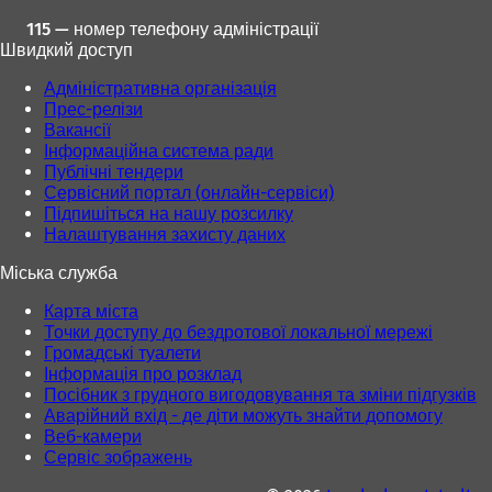
115 — номер телефону адміністрації
Швидкий доступ
Адміністративна організація
Прес-релізи
Вакансії
Інформаційна система ради
Публічні тендери
Сервісний портал (онлайн-сервіси)
Підпишіться на нашу розсилку
Налаштування захисту даних
Міська служба
Карта міста
Точки доступу до бездротової локальної мережі
Громадські туалети
Інформація про розклад
Посібник з грудного вигодовування та зміни підгузків
Аварійний вхід - де діти можуть знайти допомогу
Веб-камери
Сервіс зображень