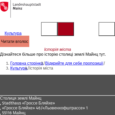
На
головну
Перейти до змісту
сторінку
Культура
читати вголос
Історія міста
Дізнайтеся більше про історію столиці землі Майнц тут.
Ти
Головна сторінка
Відкрийте для себе пропозиції
тут:
Культура
Історія міста
Зона
для
ніг
Столиця землі Майнц
,
Stadthaus «Гроссе Бляйхе»
, «Гроссе Бляйхе» 46/«Льовенхофштрассе» 1
, 55116 Майнц