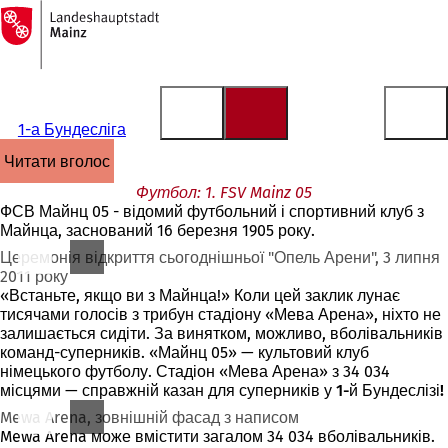
На
головну
Перейти до змісту
сторінку
1-а Бундесліга
читати вголос
Футбол: 1. FSV Mainz 05
ФСВ Майнц 05 - відомий футбольний і спортивний клуб з
Майнца, заснований 16 березня 1905 року.
Церемонія відкриття сьогоднішньої "Опель Арени", 3 липня
2011 року
«Встаньте, якщо ви з Майнца!» Коли цей заклик лунає
тисячами голосів з трибун стадіону «Мева Арена», ніхто не
залишається сидіти. За винятком, можливо, вболівальників
команд-суперників. «Майнц 05» — культовий клуб
німецького футболу. Стадіон «Мева Арена» з 34 034
місцями — справжній казан для суперників у
1-й Бундеслізі!
Mewa Arena, зовнішній фасад з написом
Mewa Arena може вмістити загалом 34 034 вболівальників.