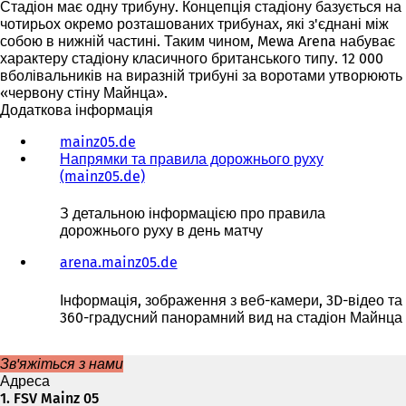
Стадіон має одну трибуну. Концепція стадіону базується на
чотирьох окремо розташованих трибунах, які з'єднані між
собою в нижній частині. Таким чином, Mewa Arena набуває
характеру стадіону класичного британського типу. 12 000
вболівальників на виразній трибуні за воротами утворюють
«червону стіну Майнца».
Додаткова інформація
mainz05.de
(
Напрямки та правила дорожнього руху
В
(mainz05.de)
і
(
д
В
к
і
З детальною інформацією про правила
р
д
дорожнього руху в день матчу
и
к
в
р
arena.mainz05.de
(
а
и
В
є
в
і
Інформація, зображення з веб-камери, 3D-відео та
т
а
д
360-градусний панорамний вид на стадіон Майнца
ь
є
к
с
т
р
Зв'яжіться з нами
я
ь
и
Адреса
в
с
в
1. FSV Mainz 05
н
я
а