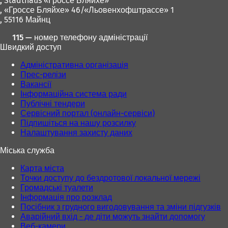
,
Stadthaus «Гроссе Бляйхе»
я
я
, «Гроссе Бляйхе» 46/«Льовенхофштрассе» 1
в
в
, 55116 Майнц
н
н
о
о
115 — номер телефону адміністрації
в
в
Швидкий доступ
і
і
й
й
Адміністративна організація
в
в
Прес-релізи
к
к
Вакансії
л
л
Інформаційна система ради
а
а
Публічні тендери
д
д
Сервісний портал (онлайн-сервіси)
ц
ц
Підпишіться на нашу розсилку
і
і
Налаштування захисту даних
)
)
Міська служба
Карта міста
Точки доступу до бездротової локальної мережі
Громадські туалети
Інформація про розклад
Посібник з грудного вигодовування та зміни підгузків
Аварійний вхід - де діти можуть знайти допомогу
Веб-камери