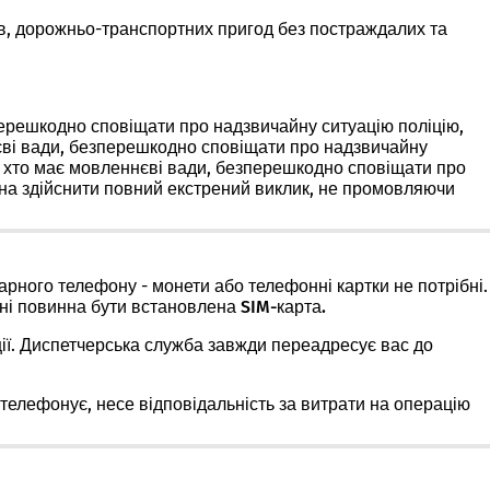
дів, дорожньо-транспортних пригод без постраждалих та
перешкодно сповіщати про надзвичайну ситуацію поліцію,
єві вади, безперешкодно сповіщати про надзвичайну
, хто має мовленнєві вади, безперешкодно сповіщати про
на здійснити повний екстрений виклик, не промовляючи
арного телефону - монети або телефонні картки не потрібні.
оні
повинна бути встановлена SIM-карта.
ції. Диспетчерська служба завжди переадресує вас до
 телефонує, несе відповідальність за витрати на операцію