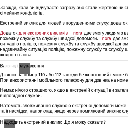
Завжди, коли ви відчуваєте загрозу або стали жертвою чи с
сімейних конфліктів.
Екстрений виклик для людей з порушеннями слуху: додаток 
До
даток
для екстрених викликів
nora
(Відкривається
дає змогу людям з в
пожежну службу та службу швидкої допомоги.
в
nora
(Відкри
дає змо
ситуацію поліцію, пожежну службу та службу швидкої допом
новій
в
надзвичайну ситуацію поліцію, пожежну службу та службу 
вкладці)
новій
жодного слова.
вкладці
Важливі зауваження
Дзвінок на номер 110 або 112
завжди безкоштовний
і може б
При використанні мобільного телефону для дзвінка на номе
Немає нічого страшного, якщо в екстреній ситуації ви зате
відповідної служби.
Натомість
зловживання службою екстреної допомоги
може м
та її наслідки, наприклад, якщо через помилковий виклик с
Надходить екстрений виклик: Що я можу сказати?