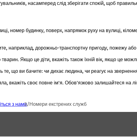
тувальників, насамперед слід
зберігати спокій,
щоб правильно
иці, номер будинку, поверх, напрямок руху на вулиці, кілом
ите, наприклад, дорожньо-транспортну пригоду, пожежу або 
 тварин. Якщо це діти, вкажіть також їхній вік, якщо це можл
ь те, що ви бачите: чи дихає людина, чи реагує на звернення
а, вкажіть своє повне ім'я. Обов'язково залишайтеся на лін
іться з нами
Номери екстрених служб