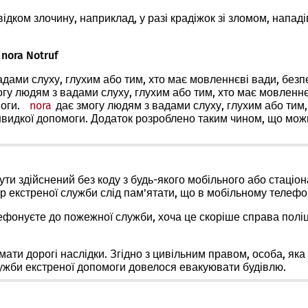
відком злочину, наприклад, у разі крадіжок зі зломом, напа
nora Notruf
адами слуху, глухим або тим, хто має мовленнєві вади, без
вається
гу людям з вадами слуху, глухим або тим, хто має мовленн
оги.
nora
(Відкривається
дає змогу людям з вадами слуху, глухим або тим
швидкої допомоги. Додаток розроблено таким чином, що мож
в
)
новій
вкладці)
ути здійснений
без коду
з будь-якого мобільного або стаціон
р екстреної служби слід пам'ятати, що в мобільному телеф
лефонуєте до пожежної служби, хоча це скоріше справа полі
ати дорогі наслідки. Згідно з цивільним правом, особа, яка
лужби екстреної допомоги довелося евакуювати будівлю.