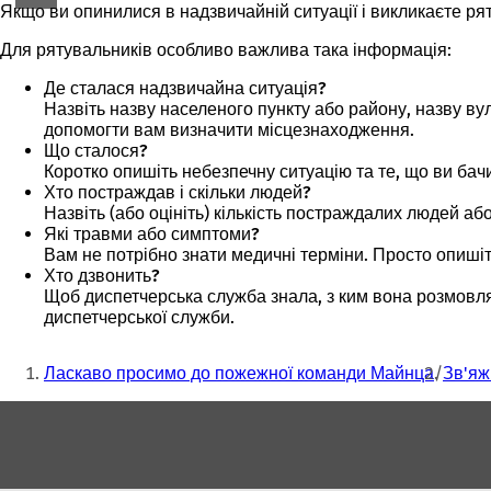
Якщо ви опинилися в надзвичайній ситуації і викликаєте ря
Для рятувальників особливо важлива така інформація:
Де сталася надзвичайна ситуація?
Назвіть назву населеного пункту або району, назву вул
допомогти вам визначити місцезнаходження.
Що сталося?
Коротко опишіть небезпечну ситуацію та те, що ви бач
Хто постраждав і скільки людей?
Назвіть (або оцініть) кількість постраждалих людей або
Які травми або симптоми?
Вам не потрібно знати медичні терміни. Просто опишіт
Хто дзвонить?
Щоб диспетчерська служба знала, з ким вона розмовлял
диспетчерської служби.
Ти
Ласкаво просимо до пожежної команди Майнца
Зв'яж
тут:
Зона
для
ніг