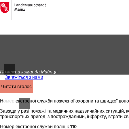
На
головну
Перейти до змісту
сторінку
Пожежна команда Майнца
Зв'яжіться з нами
читати вголос
Номер екстреної служби пожежної охорони та швидкої допо
Завжди у разі пожежі та медичних надзвичайних ситуацій, 
транспортних пригод із постраждалими, інфаркту, втрати сві
Номер екстреної служби поліції: 110