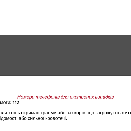
Номери телефонів для екстрених випадків
моги: 112
коли хтось отримав травми або захворів, що загрожують жит
домості або сильної кровотечі.