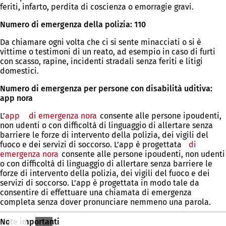
feriti, infarto, perdita di coscienza o emorragie gravi.
Numero di emergenza della polizia: 110
Da chiamare ogni volta che ci si sente minacciati o si è
vittime o testimoni di un reato, ad esempio in caso di furti
con scasso, rapine, incidenti stradali senza feriti e litigi
domestici.
Numero di emergenza per persone con disabilità uditiva:
app nora
L’
app
di emergenza nora
(Si
consente alle persone ipoudenti,
non udenti o con difficoltà di linguaggio di allertare senza
apre
barriere le forze di intervento della polizia, dei vigili del
in
fuoco e dei servizi di soccorso. L’app è progettata
una
di
emergenza nora
(Si
consente alle persone ipoudenti, non udenti
nuova
o con difficoltà di linguaggio di allertare senza barriere le
apre
scheda)
forze di intervento della polizia, dei vigili del fuoco e dei
in
servizi di soccorso. L’app è progettata in modo tale da
una
consentire di effettuare una chiamata di emergenza
nuova
completa senza dover pronunciare nemmeno una parola.
scheda)
Note importanti