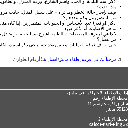
اذكر اسم البلدية أو الحي، واسم الشارع، ورقم المنزل، والطابق
ماذا حدث؟
صِف بإيجاز حالة الخطر وما تراه – على سبيل المثال، حادث مر
من المتضررون وكم عددهم؟
اذكر (أو قدر) عدد الأشخاص أو الحيوانات المتضررين. إذا كان هن
ما هي الإصابات أو الأعراض؟
لا داعي لمعرفة المصطلحات الطبية. اشرح ببساطة ما تراه: هل
من يتصل؟
حتى تعرف غرفة العمليات مع من تحدثت، يرجى ذكر اسمك الكامل.
أنت
مرحباً بك في فرقة إطفاء ماينز
اتصل بنا
أرقام الطوارئ
هنا
منطقة
القدم
إدارة الإطفاء الاحترافية في ماينز،
محطة الإطفاء رقم 1،
شارع ياكوب-ليشنر 11،
55128 ماينز
محطة الإطفاء 2
Kaiser-Karl-Ring 38