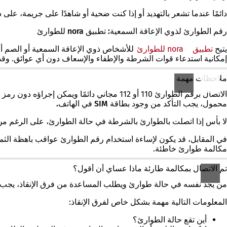
دائمًا عندما تشعر بالتهديد أو إذا كنت ضحية أو شاهدًا على جريمة، على
رقم الطوارئ لذوي الإعاقة السمعية: تطبيق nora للطوارئ
يتيح
تطبيق
nora للطوارئ
(يفتح
للأشخاص ذوي الإعاقة السمعية أو الصم أو 
في
إمكانية استدعاء قوات الشرطة والإطفاء والإسعاف دون أي عوائق. وقد
علامة
تبويب
ملاحظات مهمة
جديدة)
الاتصال برقم الطوارئ 110 أو 112
مجاني دائمًا
ويمكن إجراؤه
دون رمز
محمول، يجب التأكد من
وجود بطاقة
SIM
في الهاتف
.
لا بأس إذا اتصلت بالطوارئ بالشرطة في حالة الطوارئ، على الرغم من
في المقابل، قد يكون لإ
ساءة
استخدام رقم الطوارئ
عواقب باهظة الثمن.
مكالمة طوارئ خاطئة.
تم الاتصال بمكالمة طارئة ماذا عساي أن أقول؟
من يجد نفسه في حالة طوارئ ويطلب المساعدة من فرق الإنقاذ، يجب عل
المعلومات التالية مهمة بشكل خاص لفرق الإنقاذ:
أين تقع حالة الطوارئ؟