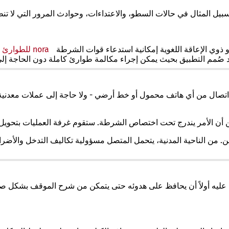
 سبيل المثال في حالات السطو، والاعتداءات، وحوادث المرور التي لا تن
ذوي الإعاقة اللغوية إمكانية استدعاء قوات الشرطة
nora للطوارئ
(
ل
ف
 صُمم التطبيق بحيث يمكن إجراء مكالمة طوارئ كاملة دون الحاجة إل
ع
ت
ج
اتصال
من أي هاتف محمول أو خط أرضي - ولا حاجة إلى عملات معدنية 
 أن الأمر يندرج تحت اختصاص الشرطة. ستقوم غرفة العمليات بتحويل 
 من الناحية المدنية، يتحمل المتصل مسؤولية تكاليف التدخل والأضرار
يه أولاً
أن يحافظ على هدوئه
حتى يتمكن من شرح الموقف بشكل صحي