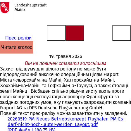
На
головну
Перейти до змісту
сторінку
Прес-релізи
читати вголос
19. травня 2026
Він не повинен ставати голоснішим
Захист від шуму для цілого регіону не може бути
підпорядкований виключно операційним цілям Fraport
Міста Фльорсхайм-на-Майні, Хаттерсхайм-на-Майні,
Хоххайм-на-Майні та Гофхайм-на-Таунусі, а також столиці
землі Майнц і Вісбаден спільно рішуче виступають проти
нової концепції експлуатації аеропорту Франкфурта за
західних погодних умов, яку планують запровадити компанії
Fraport AG та DFS Deutsche Flugsicherung GmbH.
Повний текст прес-релізу можна завантажити у вкладенні.
20260519-PM-Neues-Betriebskonzept-Flughafen-PM-Es-
darf-nicht-noch-lauter-werden_Layout.pdf
PDF
-Файл
188,75 kB