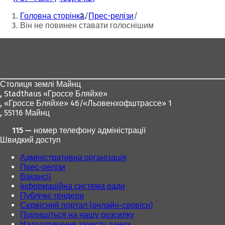
Ти
Головна сторінка
Прес-релізи
тут:
Він не повинен ставати голоснішим
Зона
для
ніг
Столиця землі Майнц
,
Stadthaus «Гроссе Бляйхе»
, «Гроссе Бляйхе» 46/«Льовенхофштрассе» 1
, 55116 Майнц
115 — номер телефону адміністрації
Швидкий доступ
Адміністративна організація
Прес-релізи
Вакансії
Інформаційна система ради
Публічні тендери
Сервісний портал (онлайн-сервіси)
Підпишіться на нашу розсилку
Налаштування захисту даних