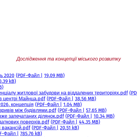
Дослідження та концепції міського розвитку
ь 2020
PDF
-Файл
19,09 MB
0,39 kB
B
нціалу житлової забудови на віддалених територіях.pdf
PD
в центрі Майнца.pdf
PDF
-Файл
38,56 MB
2026, концепція
PDF
-Файл
1,04 MB
озривів між будівлями.pdf
PDF
-Файл
57,65 MB
вже запечатаних ділянок.pdf
PDF
-Файл
10,34 MB
даткових поверхів.pdf
PDF
-Файл
44,35 MB
 вакансій.pdf
PDF
-Файл
20,51 kB
F
-Файл
785,76 kB