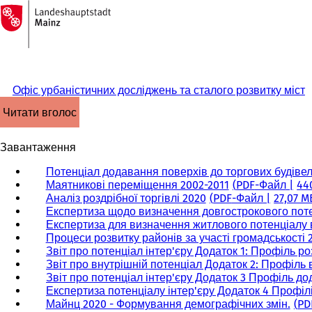
На
головну
Перейти до змісту
сторінку
Офіс урбаністичних досліджень та сталого розвитку міст
читати вголос
Завантаження
Потенціал додавання поверхів до торгових будівел
Маятникові переміщення 2002-2011
PDF
-Файл
44
Аналіз роздрібної торгівлі 2020
PDF
-Файл
27,07 M
Експертиза щодо визначення довгострокового поте
Експертиза для визначення житлового потенціалу 
Процеси розвитку районів за участі громадськості 
Звіт про потенціал інтер'єру Додаток 1: Профіль р
Звіт про внутрішній потенціал Додаток 2: Профіль 
Звіт про потенціал інтер'єру Додаток 3 Профіль до
Експертиза потенціалу інтер'єру Додаток 4 Профілі
Майнц 2020 - Формування демографічних змін.
PD