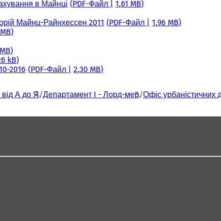
рахування в Майнці
PDF
-Файл
1,61 MB
торій Майнц-Райнхессен 2011
PDF
-Файл
1,96 MB
 MB
 MB
26 kB
10-2016
PDF
-Файл
2,30 MB
 від А до Я
Департамент I - Лорд-мер
Офіс урбаністичних д