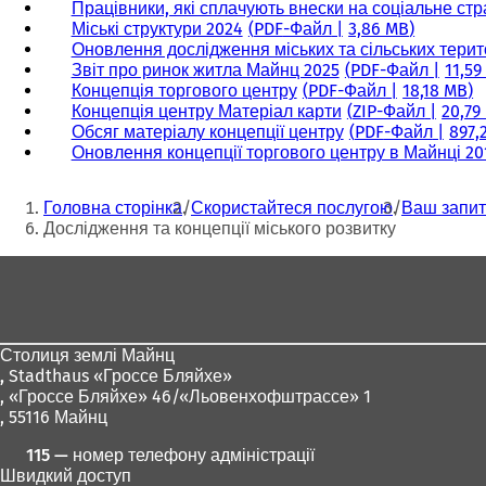
Працівники, які сплачують внески на соціальне ст
Міські структури 2024
PDF
-Файл
3,86 MB
Оновлення дослідження міських та сільських тери
Звіт про ринок житла Майнц 2025
PDF
-Файл
11,59
Концепція торгового центру
PDF
-Файл
18,18 MB
Концепція центру Матеріал карти
ZIP-Файл
20,79
Обсяг матеріалу концепції центру
PDF
-Файл
897,
Оновлення концепції торгового центру в Майнці 20
Ти
Головна сторінка
Скористайтеся послугою
Ваш запит
тут:
Дослідження та концепції міського розвитку
Зона
для
ніг
Столиця землі Майнц
,
Stadthaus «Гроссе Бляйхе»
, «Гроссе Бляйхе» 46/«Льовенхофштрассе» 1
, 55116 Майнц
115 — номер телефону адміністрації
Швидкий доступ