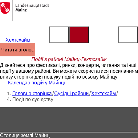
На
головну
Перейти до змісту
сторінку
Хехтсхайм
читати вголос
Події в районі Майнц-Гехтсгайм
Дізнайтеся про фестивалі, ринки, концерти, читання та інші
події у вашому районі. Ви можете скористатися посиланням
внизу сторінки для пошуку подій по всьому Майнцу.
Календар подій у Майнці
Ти
Головна сторінка
Сусідні райони
Хехтсхайм
тут:
Події по сусідству
Зона
для
ніг
Столиця землі Майнц