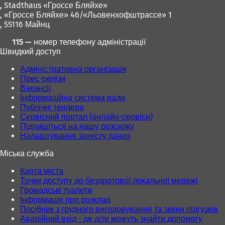
,
Stadthaus «Гроссе Бляйхе»
, «Гроссе Бляйхе» 46/«Льовенхофштрассе» 1
, 55116 Майнц
115 — номер телефону адміністрації
Швидкий доступ
Адміністративна організація
Прес-релізи
Вакансії
Інформаційна система ради
Публічні тендери
Сервісний портал (онлайн-сервіси)
Підпишіться на нашу розсилку
Налаштування захисту даних
Міська служба
Карта міста
Точки доступу до бездротової локальної мережі
Громадські туалети
Інформація про розклад
Посібник з грудного вигодовування та зміни підгузків
Аварійний вхід - де діти можуть знайти допомогу