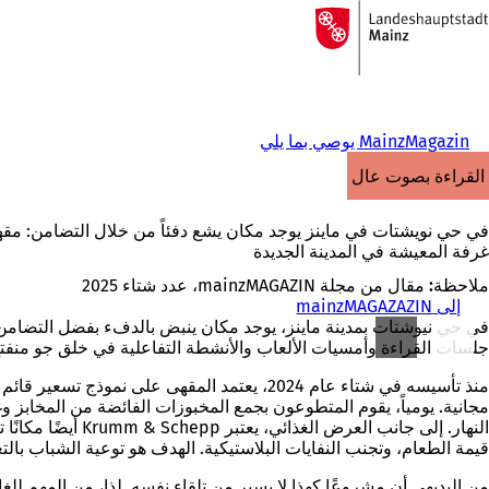
إلى
الصفحة
الانتقال إلى المحتوى
الرئيسية
MainzMagazin يوصي بما يلي
القراءة بصوت عالٍ
في حي نويشتات في ماينز يوجد مكان يشع دفئاً من خلال التضامن: مق
غرفة المعيشة في المدينة الجديدة
ملاحظة:
مقال من مجلة mainzMAGAZIN، عدد شتاء 2025
إلى mainzMAGAZAZIN
في حي نيوشتات بمدينة ماينز، يوجد مكان ينبض بالدفء بفضل التضامن
جلسات القراءة وأمسيات الألعاب والأنشطة التفاعلية في خلق جو من
منذ تأسيسه في شتاء عام 2024، يعتمد المقهى 
النهار. إلى جانب
قيمة الطعام، وتجنب النفايات البلاستيكية. الهدف هو توعية الشباب بالتع
من البديهي أن مشروعًا كهذا لا يسير من تلقاء نفسه. لذا، من المهم لل