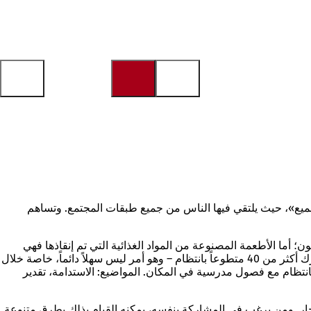
ميع»، حيث يلتقي فيها الناس من جميع طبقات المجتمع. وتساهم
ما يرغبون؛ أما الأطعمة المصنوعة من المواد الغذائية التي تم إنقاذها فهي
مجانية. يومياً، يقوم المتطوعون بجمع المخبوزات الفائضة من المخابز وغيرها من المواد الغذائية. هذا المفهوم المستدام يتطلب جهداً كبيراً. يشارك أكثر من 40 متطوعاً بانتظام – وهو أمر ليس سهلاً دائماً، خاصة خلال
قهى مغلقًا، تُعقد ورش عمل بانتظام مع فصول مدرسية في المكان. المواضيع: الاستدامة، تقدير
إيجار. ومن يرغب في المشاركة بنفسه، يمكنه القيام بذلك بطرق متنوعة