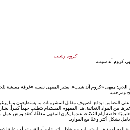
كروم وشيب
هى كروم آند شيب.
 الحي: مقهى «كروم آند شيب». يعتبر المقهى نفسه «غرفة معيشة للج
فتح ومرحب.
على نموذج تسعير قائم على التضامن: يدفع الضيوف مقابل المشروبات ما يستطيعون و
 العرض الغذائي، يعتبر Krumm & Schepp أيضًا مكانًا تعليميًا: خاصة أيام الثلاثاء، عندما يكون الم
امل بشكل أكثر وعيًا مع الموارد.
غاية المساهمة في استمراره من خلال التبرعات أو القسائم أو رعاية ال