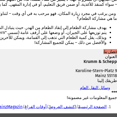
– سواء كمنقذ للأغذية، أو ضمن فريق التعليم، أو في إدارة المقهى. كما ينشط المشروع
ومن يرغب في مجرد زيارة المكان، فهو مرحب به في أي وقت – لتناول القهو
ما هي مشاركة الطعام؟
يهدف مشاركة الطعام إلى إنقاذ الطعام من الهدر. حيث يتبادل ال
يتم توزيعها على الجيران، أو وضعها على أرفف عامة (تسمى "Fairteilern") أو في التجمعات.
وبذلك، يقل كمية الطعام التي تذهب إلى القمامة، ويمكن للآخرين أخذ
والأفضل من ذلك – يمكن للجميع المشاركة!
اتصل بنا
العنوان
Krumm & Schepp
Karoline-Stern-Platz 9
55118 Mainz
طريقك إلينا
وسائل النقل العام
(
***
ي
ف
جميع المعلومات غير مضمونة!
أنت
ت
الصفحة الرئيسية
اكتشف العروض
أوقات الفراغ
MainzMagazin يوصي بما 
ح
هنا
ف