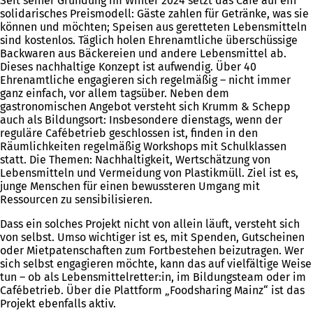
Seit seiner Gründung im Winter 2024 setzt das Café auf ein
solidarisches Preismodell: Gäste zahlen für Getränke, was sie
können und möchten; Speisen aus geretteten Lebensmitteln
sind kostenlos. Täglich holen Ehrenamtliche überschüssige
Backwaren aus Bäckereien und andere Lebensmittel ab.
Dieses nachhaltige Konzept ist aufwendig. Über 40
Ehrenamtliche engagieren sich regelmäßig – nicht immer
ganz einfach, vor allem tagsüber. Neben dem
gastronomischen Angebot versteht sich Krumm & Schepp
auch als Bildungsort: Insbesondere dienstags, wenn der
reguläre Cafébetrieb geschlossen ist, finden in den
Räumlichkeiten regelmäßig Workshops mit Schulklassen
statt. Die Themen: Nachhaltigkeit, Wertschätzung von
Lebensmitteln und Vermeidung von Plastikmüll. Ziel ist es,
junge Menschen für einen bewussteren Umgang mit
Ressourcen zu sensibilisieren.
Dass ein solches Projekt nicht von allein läuft, versteht sich
von selbst. Umso wichtiger ist es, mit Spenden, Gutscheinen
oder Mietpatenschaften zum Fortbestehen beizutragen. Wer
sich selbst engagieren möchte, kann das auf vielfältige Weise
tun – ob als Lebensmittelretter:in, im Bildungsteam oder im
Cafébetrieb. Über die Plattform „Foodsharing Mainz“ ist das
Projekt ebenfalls aktiv.