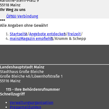
Karoline-Stern-Platz 9
55118 Mainz
Ihr Weg zu uns
ÖPNV
-Verbindung
(
***
Ö
Alle Angaben ohne Gewähr!
f
Sie
f
Startseite
Angebote entdecken
Freizeit
n
befinden
mainzMagazin empfiehlt
Krumm & Schepp
e
sich
t
Fußbereich
i
hier:
n
e
i
n
Landeshauptstadt Mainz
e
Stadthaus Große Bleiche
m
Große Bleiche 46/Löwenhofstraße 1
n
55116 Mainz
e
115 - Ihre Behördenrufnummer
u
Schnellzugriff
e
n
Verwaltungsorganisation
T
Pressemeldungen
a