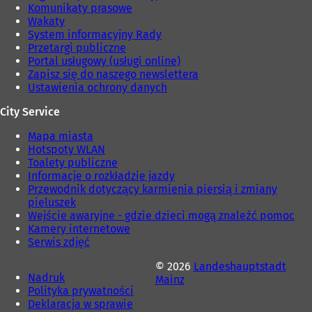
Komunikaty prasowe
c
Wakaty
i
System informacyjny Rady
e
Przetargi publiczne
)
Portal usługowy (usługi online)
Zapisz się do naszego newslettera
Ustawienia ochrony danych
City Service
Mapa miasta
Hotspoty WLAN
Toalety publiczne
Informacje o rozkładzie jazdy
Przewodnik dotyczący karmienia piersią i zmiany
pieluszek
Wejście awaryjne - gdzie dzieci mogą znaleźć pomoc
Kamery internetowe
Serwis zdjęć
© 2026
Landeshauptstadt
Nadruk
Mainz
Polityka prywatności
Deklaracja w sprawie