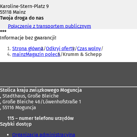
Karoline-Stern-Platz 9
55118 Mainz
Twoja droga do nas
Połączenie z transportem publicznym
(
***
O
Informacje bez gwarancji!
t
Jesteś
w
Strona główna
Odkryj oferty
Czas wolny
i
tutaj:
mainzMagazin poleca
Krumm & Schepp
e
r
Obszar
a
s
stóp
i
ę
w
Stolica kraju związkowego Moguncja
n
,
Stadthaus, Große Bleiche
o
, Große Bleiche 46/Löwenhofstraße 1
w
, 55116 Moguncja
e
115 – numer telefonu urzędów
j
Szybki dostęp
k
a
Organizacja administracyjna
r