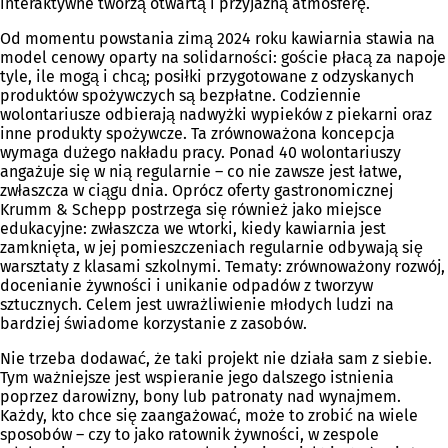
interaktywne tworzą otwartą i przyjazną atmosferę.
Od momentu powstania zimą 2024 roku kawiarnia stawia na
model cenowy oparty na solidarności: goście płacą za napoje
tyle, ile mogą i chcą; posiłki przygotowane z odzyskanych
produktów spożywczych są bezpłatne. Codziennie
wolontariusze odbierają nadwyżki wypieków z piekarni oraz
inne produkty spożywcze. Ta zrównoważona koncepcja
wymaga dużego nakładu pracy. Ponad 40 wolontariuszy
angażuje się w nią regularnie – co nie zawsze jest łatwe,
zwłaszcza w ciągu dnia. Oprócz oferty gastronomicznej
Krumm & Schepp postrzega się również jako miejsce
edukacyjne: zwłaszcza we wtorki, kiedy kawiarnia jest
zamknięta, w jej pomieszczeniach regularnie odbywają się
warsztaty z klasami szkolnymi. Tematy: zrównoważony rozwój,
docenianie żywności i unikanie odpadów z tworzyw
sztucznych. Celem jest uwrażliwienie młodych ludzi na
bardziej świadome korzystanie z zasobów.
Nie trzeba dodawać, że taki projekt nie działa sam z siebie.
Tym ważniejsze jest wspieranie jego dalszego istnienia
poprzez darowizny, bony lub patronaty nad wynajmem.
Każdy, kto chce się zaangażować, może to zrobić na wiele
sposobów – czy to jako ratownik żywności, w zespole