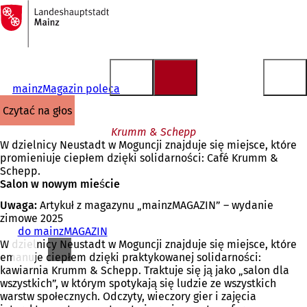
Do
strony
Przejdź do treści
głównej
mainzMagazin poleca
czytać na głos
Krumm & Schepp
W dzielnicy Neustadt w Moguncji znajduje się miejsce, które
promieniuje ciepłem dzięki solidarności: Café Krumm &
Schepp.
Salon w nowym mieście
Uwaga:
Artykuł z magazynu „mainzMAGAZIN” – wydanie
zimowe 2025
do mainzMAGAZIN
W dzielnicy Neustadt w Moguncji znajduje się miejsce, które
emanuje ciepłem dzięki praktykowanej solidarności:
kawiarnia Krumm & Schepp. Traktuje się ją jako „salon dla
wszystkich”, w którym spotykają się ludzie ze wszystkich
warstw społecznych. Odczyty, wieczory gier i zajęcia