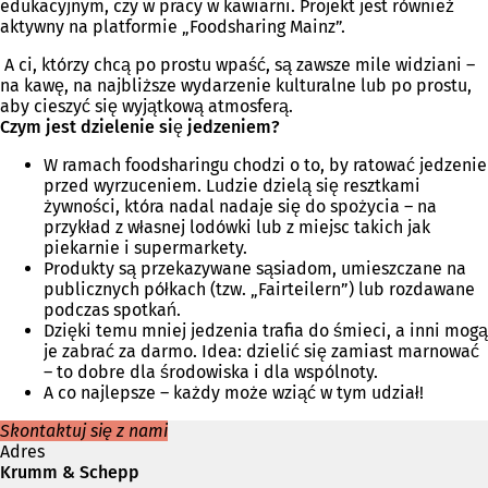
edukacyjnym, czy w pracy w kawiarni. Projekt jest również
aktywny na platformie „Foodsharing Mainz”.
A ci, którzy chcą po prostu wpaść, są zawsze mile widziani –
na kawę, na najbliższe wydarzenie kulturalne lub po prostu,
aby cieszyć się wyjątkową atmosferą.
Czym jest dzielenie się jedzeniem?
W ramach foodsharingu chodzi o to, by ratować jedzenie
przed wyrzuceniem. Ludzie dzielą się resztkami
żywności, która nadal nadaje się do spożycia – na
przykład z własnej lodówki lub z miejsc takich jak
piekarnie i supermarkety.
Produkty są przekazywane sąsiadom, umieszczane na
publicznych półkach (tzw. „Fairteilern”) lub rozdawane
podczas spotkań.
Dzięki temu mniej jedzenia trafia do śmieci, a inni mogą
je zabrać za darmo. Idea: dzielić się zamiast marnować
– to dobre dla środowiska i dla wspólnoty.
A co najlepsze – każdy może wziąć w tym udział!
Skontaktuj się z nami
Adres
Krumm & Schepp