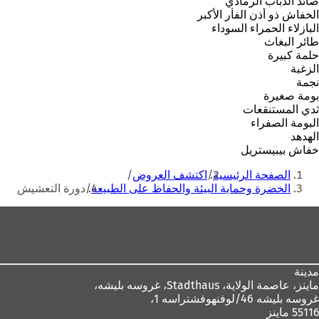
صائد الذباب الرمادي
الخفاش ذو أذن الفأر الأكبر
البازلاء الحمراء السوداء
طائر البغاث
حلمة كبيرة
الزغبة
نجمة
بومة صغيرة
ثدي المستنقعات
البومة الصفراء
الهدهد
خفاش بيبيستريل
أنت
الصفحة الرئيسية
اكتشف العروض
هنا
الخضرة وحماية البيئة والحفاظ على الطبيعة
دورة التعشيش
منطقة
القدم
مدينة
ماينز، عاصمة الولاية،
Stadthaus، غروسه بليشه،
غروسه بليشه 46/لوفنهوفشتراسه 1،
55116 ماينز