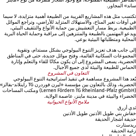
ساند» المجاور.
تكتسب مثل هذه المشاريع القريبة من الطبيعة أهمية متزايدة، لا سيما
في أوقات تغير المناخ، والاستهلاك المتزايد للأراضي، وتراجع الموائل
الطبيعية. يربط مسار التعشيش بين حماية الأنواع والتثقيف البيئي،
ويدعو المهتمين بالطبيعة والمتنزهين إلى مراقبة وحماية الحياة البرية
المحلية ومتطلباتها البيئية بوعي.
إلى جانب هدف تعزيز التنوع البيولوجي بشكل مستدام، وتقوية
المجموعات السكانية القائمة، وفتح موائل جديدة، حتى في المناطق
الحضرية، يسعى المشروع إلى أن يكون مكانًا للقاء والتعلم وإثارة
الحماس للطبيعة والبيئة لدى جميع الأجيال.
التعاون في المشروع
يُعد هذا المشروع مساهمة في تنفيذ استراتيجية التنوع البيولوجي
الحضرية، وذلك بالتعاون بين مؤسسة «ليرن فوردرن TG راينلاند-بفالز»
(Lernen Fördern TG Rheinland-Pfalz gGmbH) ومكتب المساحات
الخضراء والبيئة في مدينة ماينز، عاصمة الولاية.
ملامح الأنواع الحيوانية
ثدي أزرق
خفاش بني طويل الأذنين طويل الأذنين
حديقة أشجار الحديقة
ريدستارت
زغبة الحديقة