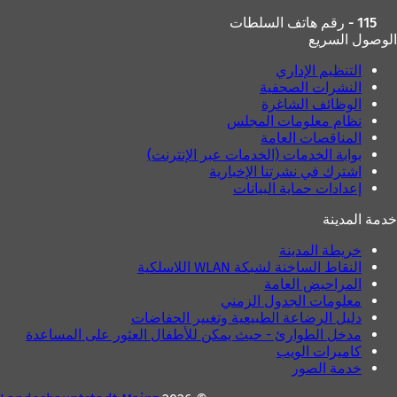
115 - رقم هاتف السلطات
الوصول السريع
التنظيم الإداري
النشرات الصحفية
الوظائف الشاغرة
نظام معلومات المجلس
المناقصات العامة
بوابة الخدمات (الخدمات عبر الإنترنت)
اشترك في نشرتنا الإخبارية
إعدادات حماية البيانات
خدمة المدينة
خريطة المدينة
النقاط الساخنة لشبكة WLAN اللاسلكية
المراحيض العامة
معلومات الجدول الزمني
دليل الرضاعة الطبيعية وتغيير الحفاضات
مدخل الطوارئ - حيث يمكن للأطفال العثور على المساعدة
كاميرات الويب
خدمة الصور