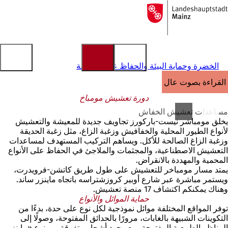
إلى
الصفحة
الانتقال إلى المحتوى
الرئيسية
الخضرة وحماية البيئة والحفاظ على الطبيعة
القراءة بصوت عالٍ
دورة تعشيش مومباخ
مساعدات تعشيش الخفاش
يخلق مومباشر نيست-باركورز تجاويف جديدة للمعيشة والتعشيش
لأنواع الطيور المحلية والخفافيش وزغبة الزاغ، مثل زغبة الحديقة
وزغبة الزاغ الصالحة للأكل. ويساهم التركيب المستهدف لمساعدات
التعشيش الاصطناعية، والمجثمات والملاجئ في الحفاظ على الأنواع
المحمية والمهددة بالانقراض.
يمتد مسار مومباخر للتعشيش على طول طريق كاتشن-فرويدرت،
ويستمر مباشرة عبر شارع أوبير كروزشتراسه باتجاه ماينزر ساند.
وهناك يمكنكم اكتشاف 17 منصة تعشيش.
حماية الموائل والأنواع
توفر المواقع المختلفة موائل نموذجية لكل نوع على حدة، بدءًا من
التكوينات الشبيهة بالغابات، مرورًا بالحدائق المفتوحة، وصولًا إلى
المناظر الطبيعية المفتوحة، مع وجود أشجار متفرقة من نوع «ماينز