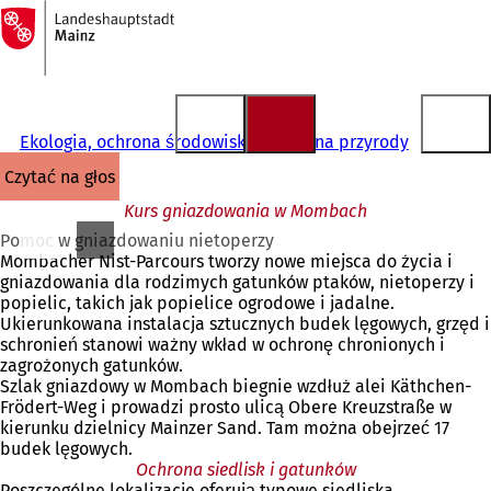
Do
strony
Przejdź do treści
głównej
Ekologia, ochrona środowiska i ochrona przyrody
czytać na głos
Kurs gniazdowania w Mombach
Pomoc w gniazdowaniu nietoperzy
Mombacher Nist-Parcours tworzy nowe miejsca do życia i
gniazdowania dla rodzimych gatunków ptaków, nietoperzy i
popielic, takich jak popielice ogrodowe i jadalne.
Ukierunkowana instalacja sztucznych budek lęgowych, grzęd i
schronień stanowi ważny wkład w ochronę chronionych i
zagrożonych gatunków.
Szlak gniazdowy w Mombach biegnie wzdłuż alei Käthchen-
Frödert-Weg i prowadzi prosto ulicą Obere Kreuzstraße w
kierunku dzielnicy Mainzer Sand. Tam można obejrzeć 17
budek lęgowych.
Ochrona siedlisk i gatunków
Poszczególne lokalizacje oferują typowe siedliska