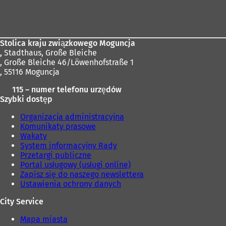
Obszar
stóp
Stolica kraju związkowego Moguncja
,
Stadthaus, Große Bleiche
, Große Bleiche 46/Löwenhofstraße 1
, 55116 Moguncja
115 – numer telefonu urzędów
Szybki dostęp
Organizacja administracyjna
Komunikaty prasowe
Wakaty
System informacyjny Rady
Przetargi publiczne
Portal usługowy (usługi online)
Zapisz się do naszego newslettera
Ustawienia ochrony danych
City Service
Mapa miasta