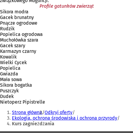
związkowego Moguncji.
Profile gatunków zwierząt
Sikora modra
Gacek brunatny
Pnącze ogrodowe
Rudzik
Popielica ogrodowa
Muchołówka szara
Gacek szary
Karmazyn czarny
Kowalik
Wielki Cycek
Popielica
Gwiazda
Mała sowa
Sikora bogatka
Puszczyk
Dudek
Nietoperz Pipistrelle
Jesteś
Strona główna
Odkryj oferty
tutaj:
Ekologia, ochrona środowiska i ochrona przyrody
Kurs zagnieżdżania