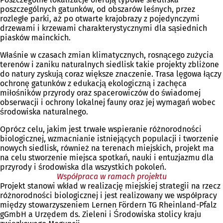
poszczególnych gatunków, od obszarów leśnych, przez
rozległe parki, aż po otwarte krajobrazy z pojedynczymi
drzewami i krzewami charakterystycznymi dla sąsiednich
piasków mainckich.
Właśnie w czasach zmian klimatycznych, rosnącego zużycia
terenów i zaniku naturalnych siedlisk takie projekty zbliżone
do natury zyskują coraz większe znaczenie. Trasa lęgowa łączy
ochronę gatunków z edukacją ekologiczną i zachęca
miłośników przyrody oraz spacerowiczów do świadomej
obserwacji i ochrony lokalnej fauny oraz jej wymagań wobec
środowiska naturalnego.
Oprócz celu, jakim jest trwałe wspieranie różnorodności
biologicznej, wzmacnianie istniejących populacji i tworzenie
nowych siedlisk, również na terenach miejskich, projekt ma
na celu stworzenie miejsca spotkań, nauki i entuzjazmu dla
przyrody i środowiska dla wszystkich pokoleń.
Współpraca w ramach projektu
Projekt stanowi wkład w realizację miejskiej strategii na rzecz
różnorodności biologicznej i jest realizowany we współpracy
między stowarzyszeniem Lernen Fördern TG Rheinland-Pfalz
gGmbH a Urzędem ds. Zieleni i Środowiska stolicy kraju