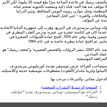
يكتشف زينبيك في قاعدة الساعة سرّاً تبلغ قيمته 20 مليوناً. لكن الأمر
لا يتوقف عند هذا الحد: فتاة ذكية ومفعمة بالحيوية تقتحم حياته
المنظمة، وتخل بتوازن روتينه اليومي المحافظ، وتثير الدراما
والخلافات والغيرة – حتى الحل المفاجئ.
نبذة عن المؤلف
وُلد توماس بيرسدورف في لايبزيغ، وهرب إلى جمهورية ألمانيا الاتحادية
عندما كان في الثامنة عشرة من عمره، ودرس الطب البيطري في
جيسن وفيينا. وفي عام 1970، افتتح عيادة للحيوانات الصغيرة في
ماينز، ثم افتتح عيادة بيطرية خاصة به في عام 1984.
منذ عام 2007، ينشر الروايات والقصص القصيرة؛ و"شغف زينبيك" هو
عمله السادس.
المرافقة الموسيقية
سيصاحب القراءة عرض موسيقي يقدمه كورنيليوس بيرسدورف
(البيانو) وغريتا ماندلر (الفلوت) بمقطوعات موسيقية حديثة وكلاسيكية.
الدخول مجاني، والتبرعات مرحب بها.
أنت
الصفحة الرئيسية
النشرات الصحفية
هنا
القراءة مع الموسيقى: توماس بيرسدورف يقدم "عواطف
زينبيك"
منطقة