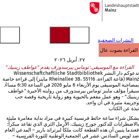
إلى
الصفحة
الانتقال إلى المحتوى
الرئيسية
النشرات الصحفية
القراءة بصوت عالٍ
٢٧. أبريل ٢٠٢٦
القراءة مع الموسيقى: توماس بيرسدورف يقدم "عواطف زينبيك"
تدعوكم دار النشر Wissenschaftchaftliche Stadtbibliothek
Mainz (قاعة القراءة، Rheinallee 3B، 55116 ماينز) إلى قراءة خاصة
بمصاحبة الموسيقى يوم الأربعاء 6 مايو 2026 في الساعة 6:30 مساءً.
سيقرأ مؤلف ماينز توماس بيرسدورف من روايته الأخيرة "عواطف
زينبيك" - وهو عمل مفعم بالحيوية وهو رواية تاريخية وقصة حب
وجريمة مثيرة في آن واحد.
نبذة عن الكتاب
يشكل شراء ساعة حائط فرنسية كبيرة في مزاد بداية مغامرة مليئة
بالاضطرابات للدكتور جورج زينبيك، الأرمل الثري الذي تقاعد مبكراً:
فعندما يتبين أن هذه القطعة كانت ملكاً لبرتراند بارير – المدعي العام
ضد لويس السادس عشر في الجمعية الوطنية للثورة الفرنسية –