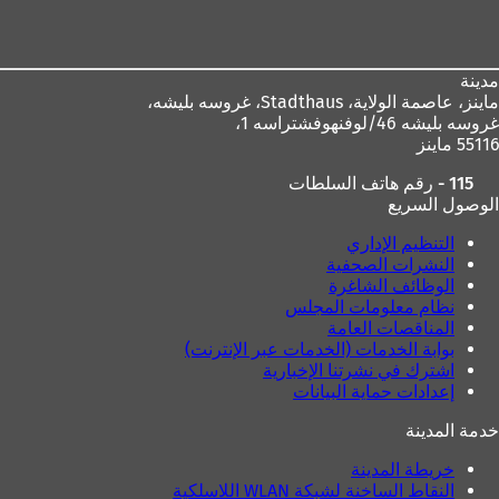
القدم
مدينة
ماينز، عاصمة الولاية،
Stadthaus، غروسه بليشه،
غروسه بليشه 46/لوفنهوفشتراسه 1،
55116 ماينز
115 - رقم هاتف السلطات
الوصول السريع
التنظيم الإداري
النشرات الصحفية
الوظائف الشاغرة
نظام معلومات المجلس
المناقصات العامة
بوابة الخدمات (الخدمات عبر الإنترنت)
اشترك في نشرتنا الإخبارية
إعدادات حماية البيانات
خدمة المدينة
خريطة المدينة
النقاط الساخنة لشبكة WLAN اللاسلكية