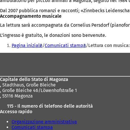
ambulatorio per piccoli animali a Magonza, seguito nel 1984 d
Dal 2007 pubblica romanzi e racconti; «Zinnbecks Leidenschaf
Accompagnamento musicale
La lettura sarà accompagnata da Cornelius Persdorf (pianofort
L'ingresso è gratuito, le donazioni sono benvenute.
Siete
Pagina iniziale
Comunicati stampa
Lettura con musica:
qui:
Area
dei
piedi
Capitale dello Stato di Magonza
,
Stadthaus, Große Bleiche
, Große Bleiche 46/Löwenhofstraße 1
, 55116 Magonza
115 - Il numero di telefono delle autorità
Accesso rapido
Organizzazione amministrativa
Comunicati stampa