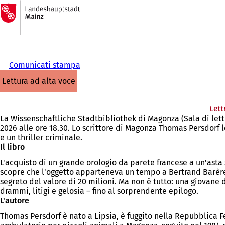
Alla
pagina
Vai al contenuto
iniziale
Comunicati stampa
lettura ad alta voce
Lett
La Wissenschaftliche Stadtbibliothek di Magonza (Sala di le
2026 alle ore 18.30. Lo scrittore di Magonza Thomas Persdorf 
e un thriller criminale.
Il libro
L'acquisto di un grande orologio da parete francese a un'asta
scopre che l'oggetto apparteneva un tempo a Bertrand Barère –
segreto del valore di 20 milioni. Ma non è tutto: una giovane
drammi, litigi e gelosia – fino al sorprendente epilogo.
L'autore
Thomas Persdorf è nato a Lipsia, è fuggito nella Repubblica F