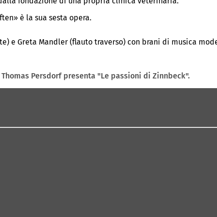
alla fondazione di una propria clinica veterinaria.
ten» è la sua sesta opera.
e) e Greta Mandler (flauto traverso) con brani di musica mode
 Thomas Persdorf presenta "Le passioni di Zinnbeck".