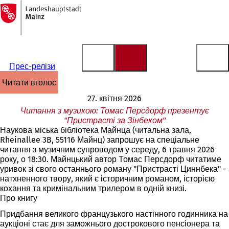
На
головну
Перейти до змісту
сторінку
Прес-релізи
читати вголос
27. квітня 2026
Читання з музикою: Томас Персдорф презентує
"Пристрасті за Зінбеком"
Наукова міська бібліотека Майнца (читальна зала,
Rheinallee 3B, 55116 Майнц) запрошує на спеціальне
читання з музичним супроводом у середу, 6 травня 2026
року, о 18:30. Майнцький автор Томас Персдорф читатиме
уривок зі свого останнього роману "Пристрасті Циннбека" -
натхненного твору, який є історичним романом, історією
кохання та кримінальним трилером в одній книзі.
Про книгу
Придбання великого французького настінного годинника на
аукціоні стає для заможнього дострокового пенсіонера та