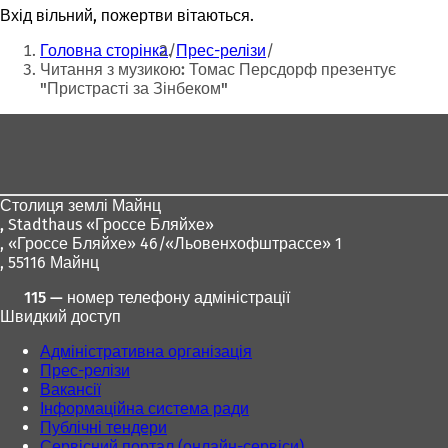
Вхід вільний, пожертви вітаються.
Ти
Головна сторінка
Прес-релізи
тут:
Читання з музикою: Томас Персдорф презентує
"Пристрасті за Зінбеком"
Зона
для
ніг
Столиця землі Майнц
,
Stadthaus «Гроссе Бляйхе»
, «Гроссе Бляйхе» 46/«Льовенхофштрассе» 1
, 55116 Майнц
115 — номер телефону адміністрації
Швидкий доступ
Адміністративна організація
Прес-релізи
Вакансії
Інформаційна система ради
Публічні тендери
Сервісний портал (онлайн-сервіси)