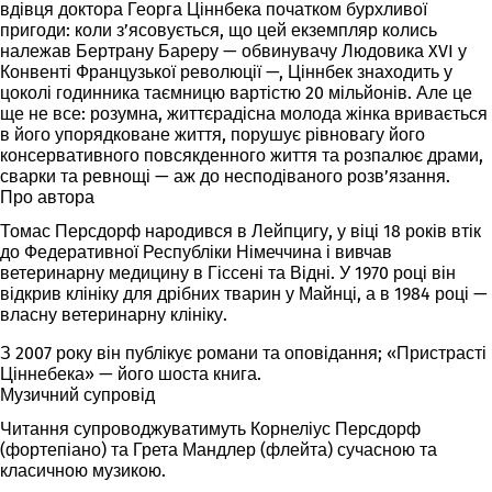
вдівця доктора Георга Ціннбека початком бурхливої
пригоди: коли з’ясовується, що цей екземпляр колись
належав Бертрану Бареру — обвинувачу Людовика XVI у
Конвенті Французької революції —, Ціннбек знаходить у
цоколі годинника таємницю вартістю 20 мільйонів. Але це
ще не все: розумна, життєрадісна молода жінка вривається
в його упорядковане життя, порушує рівновагу його
консервативного повсякденного життя та розпалює драми,
сварки та ревнощі — аж до несподіваного розв’язання.
Про автора
Томас Персдорф народився в Лейпцигу, у віці 18 років втік
до Федеративної Республіки Німеччина і вивчав
ветеринарну медицину в Гіссені та Відні. У 1970 році він
відкрив клініку для дрібних тварин у Майнці, а в 1984 році —
власну ветеринарну клініку.
З 2007 року він публікує романи та оповідання; «Пристрасті
Ціннебека» — його шоста книга.
Музичний супровід
Читання супроводжуватимуть Корнеліус Персдорф
(фортепіано) та Грета Мандлер (флейта) сучасною та
класичною музикою.