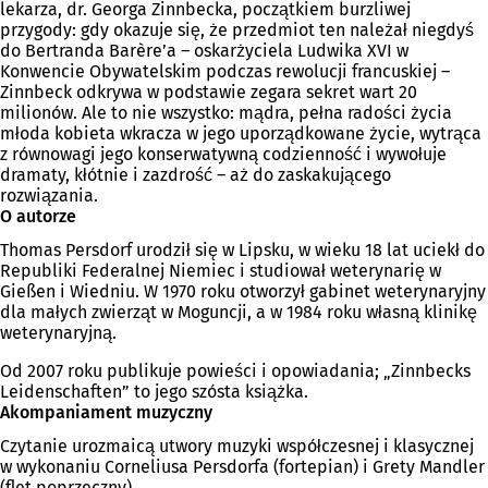
lekarza, dr. Georga Zinnbecka, początkiem burzliwej
przygody: gdy okazuje się, że przedmiot ten należał niegdyś
do Bertranda Barère’a – oskarżyciela Ludwika XVI w
Konwencie Obywatelskim podczas rewolucji francuskiej –
Zinnbeck odkrywa w podstawie zegara sekret wart 20
milionów. Ale to nie wszystko: mądra, pełna radości życia
młoda kobieta wkracza w jego uporządkowane życie, wytrąca
z równowagi jego konserwatywną codzienność i wywołuje
dramaty, kłótnie i zazdrość – aż do zaskakującego
rozwiązania.
O autorze
Thomas Persdorf urodził się w Lipsku, w wieku 18 lat uciekł do
Republiki Federalnej Niemiec i studiował weterynarię w
Gießen i Wiedniu. W 1970 roku otworzył gabinet weterynaryjny
dla małych zwierząt w Moguncji, a w 1984 roku własną klinikę
weterynaryjną.
Od 2007 roku publikuje powieści i opowiadania; „Zinnbecks
Leidenschaften” to jego szósta książka.
Akompaniament muzyczny
Czytanie urozmaicą utwory muzyki współczesnej i klasycznej
w wykonaniu Corneliusa Persdorfa (fortepian) i Grety Mandler
(flet poprzeczny).