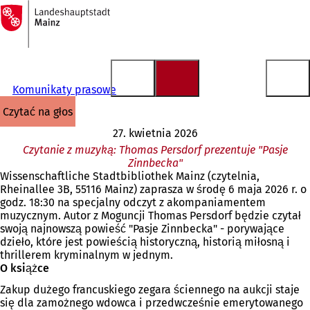
Do
strony
Przejdź do treści
głównej
Komunikaty prasowe
czytać na głos
27. kwietnia 2026
Czytanie z muzyką: Thomas Persdorf prezentuje "Pasje
Zinnbecka"
Wissenschaftliche Stadtbibliothek Mainz (czytelnia,
Rheinallee 3B, 55116 Mainz) zaprasza w środę 6 maja 2026 r. o
godz. 18:30 na specjalny odczyt z akompaniamentem
muzycznym. Autor z Moguncji Thomas Persdorf będzie czytał
swoją najnowszą powieść "Pasje Zinnbecka" - porywające
dzieło, które jest powieścią historyczną, historią miłosną i
thrillerem kryminalnym w jednym.
O książce
Zakup dużego francuskiego zegara ściennego na aukcji staje
się dla zamożnego wdowca i przedwcześnie emerytowanego