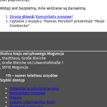
Wstęp jest bezpłatny, mile widziane są darowizny.
Jesteś
Strona główna
Komunikaty prasowe
tutaj:
Czytanie z muzyką: Thomas Persdorf prezentuje "Pasje
Zinnbecka"
Obszar
stóp
Stolica kraju związkowego Moguncja
,
Stadthaus, Große Bleiche
, Große Bleiche 46/Löwenhofstraße 1
, 55116 Moguncja
115 – numer telefonu urzędów
Szybki dostęp
Organizacja administracyjna
Komunikaty prasowe
Wakaty
System informacyjny Rady
Przetargi publiczne