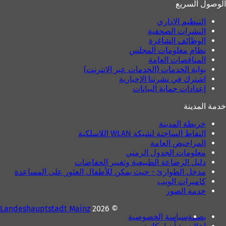
الوصول السريع
التنظيم الإداري
النشرات الصحفية
الوظائف الشاغرة
نظام معلومات المجلس
المناقصات العامة
بوابة الخدمات (الخدمات عبر الإنترنت)
اشترك في نشرتنا الإخبارية
إعدادات حماية البيانات
خدمة المدينة
خريطة المدينة
النقاط الساخنة لشبكة WLAN اللاسلكية
المراحيض العامة
معلومات الجدول الزمني
دليل الرضاعة الطبيعية وتغيير الحفاضات
مدخل الطوارئ - حيث يمكن للأطفال العثور على المساعدة
كاميرات الويب
خدمة الصور
Landeshauptstadt Mainz
© 2026
بصمة
سياسة الخصوصية