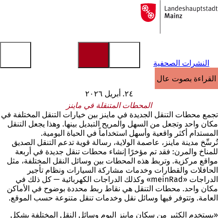
إلى
الصفحة
الانتقال إلى المحتوى
الرئيسية
النشرات الصحفية
القراءة بصوت عالٍ
٢٤. أبريل ٢٠٢٦
المحطات المتنقلة في ماينز
تجمع محطات التنقل الجديدة في ماينز بين خيارات التنقل المختلفة في
مكان واحد وتجعل من السهل والمريح التبديل بينها. وهذا يجعل التنقل
المستدام أكثر واقعية وأسهل استخداماً في الحياة اليومية.
تُرسِّخ مدينة ماينز، عاصمة الولاية، رسالة قوية تدعم التنقل الصديق
للمناخ والمرن: فقد تم مؤخرًا إنشاء محطات تنقل جديدة في أربعة
مواقع مركزية. وتربط هذه المحطات بين وسائل النقل المختلفة، مثل
الحافلات والقطارات وخدمات مشاركة السيارات ونظام تأجير
الدراجات «meinRad» وكذلك الدراجات الكهربائية — كل ذلك في
مكان واحد. محطات التنقل هي نقاط ربط محددة بوضوح في الأماكن
العامة. وتتوفر فيها وسائل نقل وخدمات تنقل متنوعة حسب الموقع.
«يستخدم الكثير من سكان ماينز اليوم وسائل النقل المختلفة بشكل