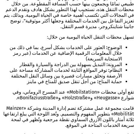
طبيعي تمامًا ويجمعون بينها حسب المسافة المقطوعة. من خلال
محطات التنقل هذه، نستجيب لهذا التطور بشكل هادف ونقدم الدعم
في المجالات التي تكتسب أهمية خاصة في الحياة اليومية. وبذلك، يتم
تعزيز التفاعل بين الخدمات المختلفة وجعلها أكثر موثوقية"، توضح
جانينا شتاينكروجر، مديرة قسم التنقل.
تسهل محطات التنقل الحياة اليومية من خلال:
الوضوح:
العثور على الخدمات بشكل أسرع، بما في ذلك من
خلال المعلومات الرقمية الإضافية عن الخدمات (عبر رمز
الاستجابة السريعة)
المرونة:
التبديل بسهولة بين الدراجة والسيارة والقطار
النظام:
توفر المواقع الثابتة لخدمات المشاركة مساحة على
الأرصفة وتخلق مسارات قصيرة بين وسائل النقل المختلفة
حماية المناخ:
من أجل تنقل صديق للمناخ في ماينز
تقع أولى محطات «Mobilstation» عند المسرح الروماني، وفي
شوارع «Heugasse» و«Holzstraße» و«Bonifaziusstraße».
قامت مجموعة عمل مشتركة تضم إدارة المدينة وشركة «Mainzer
Mobilität» بتطوير المفهوم والتصميم. وتُعد اللوحة التي يبلغ ارتفاعها
ثلاثة أمتار باللون الأزرق السماوي نقطة مرجعية وتُظهر في لمحة
سريعة الخدمات المتاحة في الموقع.