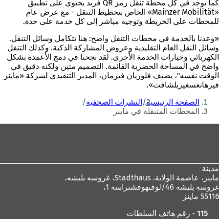
كما يوجد في كل محطة تنقل رمز QR فريد يحتوي على تطبيق
«Mainzer Mobilität» الخاص بتخطيط التنقل - مع عرض عام
للمحطات على الخريطة وتوجيه مباشر إلى كل خدمة على حدة.
«وعدنا بالخدمة في محطات التنقل واضح: هنا تتكامل وسائل التنقل.
وسائل النقل العام التقليدية وعروض المشاركة الذكية. وكذلك التنقل
الكهربائي وخيارات الخدمة الأخرى. لقد نجحنا في دمج الأعمدة بشكل
واضح في المساحة الحضرية القائمة. التصميم متين ولكنه دقيق في
الوقت نفسه"، يضيف فلوريان فيزمان، المدير التنفيذي لشركة «ماينز
فيرهانغسغيزيلشافت».
أنت
الصفحة الرئيسية
النشرات الصحفية
هنا
المحطات المتنقلة في ماينز
منطقة
القدم
مدينة
ماينز، عاصمة الولاية،
Stadthaus، غروسه بليشه،
غروسه بليشه 46/لوفنهوفشتراسه 1،
55116 ماينز
115 - رقم هاتف السلطات