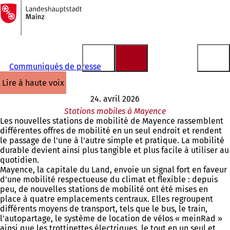
Vers
la
Accéder au contenu
page
d'accueil
Communiqués de presse
lire à haute voix
24. avril 2026
Stations mobiles à Mayence
Les nouvelles stations de mobilité de Mayence rassemblent
différentes offres de mobilité en un seul endroit et rendent
le passage de l'une à l'autre simple et pratique. La mobilité
durable devient ainsi plus tangible et plus facile à utiliser au
quotidien.
Mayence, la capitale du Land, envoie un signal fort en faveur
d'une mobilité respectueuse du climat et flexible : depuis
peu, de nouvelles stations de mobilité ont été mises en
place à quatre emplacements centraux. Elles regroupent
différents moyens de transport, tels que le bus, le train,
l'autopartage, le système de location de vélos « meinRad »
ainsi que les trottinettes électriques, le tout en un seul et