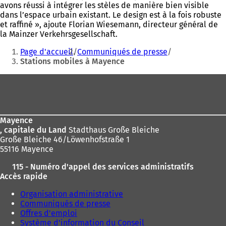
avons réussi à intégrer les stèles de manière bien visible
dans l’espace urbain existant. Le design est à la fois robuste
et raffiné », ajoute Florian Wiesemann, directeur général de
la Mainzer Verkehrsgesellschaft.
Vous
Page d'accueil
Communiqués de presse
êtes
Stations mobiles à Mayence
ici
Pied
:
de
page
Mayence
, capitale du Land
Stadthaus Große Bleiche
Große Bleiche 46/Löwenhofstraße 1
55116 Mayence
115 - Numéro d'appel des services administratifs
Accès rapide
Organisation administrative
Communiqués de presse
Offres d'emploi
Système d'information du Conseil