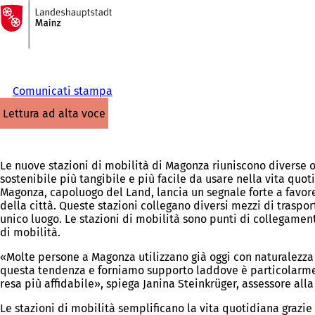
Alla
pagina
Vai al contenuto
iniziale
Comunicati stampa
lettura ad alta voce
Le nuove stazioni di mobilità di Magonza riuniscono diverse o
sostenibile più tangibile e più facile da usare nella vita quot
Magonza, capoluogo del Land, lancia un segnale forte a favore 
della città. Queste stazioni collegano diversi mezzi di traspor
unico luogo. Le stazioni di mobilità sono punti di collegament
di mobilità.
«Molte persone a Magonza utilizzano già oggi con naturalezza
questa tendenza e forniamo supporto laddove è particolarmente
resa più affidabile», spiega Janina Steinkrüger, assessore alla
Le stazioni di mobilità semplificano la vita quotidiana grazie 