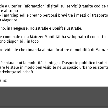
e a ulteriori informazioni digitali sui servizi (tramite codice 
 e al treno
no i marciapiedi e creano percorsi brevi tra i mezzi di trasporto
 a Magonza
ano, in Heugasse, Holzstraße e Bonifaziusstraße.
omunale e da Mainzer Mobilität ha sviluppato il concetto e il 
ono disponibili in loco.
individuale che rimanda al pianificatore di mobilità di Mainz
è chiara: qui la mobilità si integra. Trasporto pubblico tradiz
egrare le stele in modo ben visibile nello spazio urbano esisten
rkehrsgesellschaft.
ainz