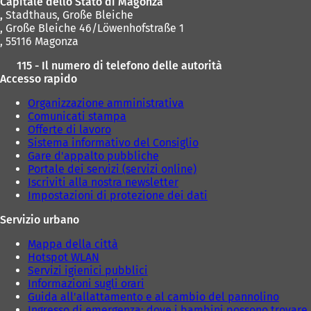
Capitale dello Stato di Magonza
,
Stadthaus, Große Bleiche
, Große Bleiche 46/Löwenhofstraße 1
, 55116 Magonza
115 - Il numero di telefono delle autorità
Accesso rapido
Organizzazione amministrativa
Comunicati stampa
Offerte di lavoro
Sistema informativo del Consiglio
Gare d'appalto pubbliche
Portale dei servizi (servizi online)
Iscriviti alla nostra newsletter
Impostazioni di protezione dei dati
Servizio urbano
Mappa della città
Hotspot WLAN
Servizi igienici pubblici
Informazioni sugli orari
Guida all'allattamento e al cambio del pannolino
Ingresso di emergenza: dove i bambini possono trovare 