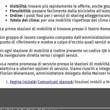
Visibilità:
trovare più rapidamente le offerte, anche grazi
Flessibilità:
passare facilmente dalla bicicletta all’auto
Ordine:
i posti fissi per i servizi di sharing alleggerisco
Tutela del clima:
per una mobilità rispettosa del clima
Le prime stazioni di mobilità si trovano presso il Teatro Rom
Un gruppo di lavoro congiunto composto dall’amministrazione c
punto di riferimento e mostra a colpo d’occhio quali servizi s
In ogni stazione di mobilità è inoltre presente un codice QR 
la navigazione diretta verso i singoli servizi.
«La nostra promessa di servizio presso le stazioni di mobilità 
elettrica e ulteriori opzioni di servizio. Siamo riusciti a int
Florian Wiesemann, amministratore delegato della Mainzer Ve
Siete
Pagina iniziale
Comunicati stampa
Stazioni mobili a M
qui:
Area
dei
piedi