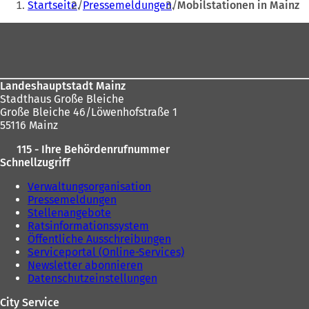
Startseite
Pressemeldungen
Mobilstationen in Mainz
befinden
Fußbereich
sich
hier:
Landeshauptstadt Mainz
Stadthaus Große Bleiche
Große Bleiche 46/Löwenhofstraße 1
55116 Mainz
115 - Ihre Behördenrufnummer
Schnellzugriff
Verwaltungsorganisation
Pressemeldungen
Stellenangebote
Ratsinformationssystem
Öffentliche Ausschreibungen
Serviceportal (Online-Services)
Newsletter abonnieren
Datenschutzeinstellungen
City Service