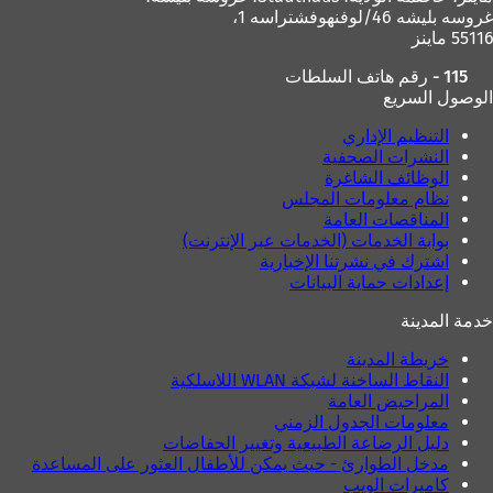
غروسه بليشه 46/لوفنهوفشتراسه 1،
55116 ماينز
115 - رقم هاتف السلطات
الوصول السريع
التنظيم الإداري
النشرات الصحفية
الوظائف الشاغرة
نظام معلومات المجلس
المناقصات العامة
بوابة الخدمات (الخدمات عبر الإنترنت)
اشترك في نشرتنا الإخبارية
إعدادات حماية البيانات
خدمة المدينة
خريطة المدينة
النقاط الساخنة لشبكة WLAN اللاسلكية
المراحيض العامة
معلومات الجدول الزمني
دليل الرضاعة الطبيعية وتغيير الحفاضات
مدخل الطوارئ - حيث يمكن للأطفال العثور على المساعدة
كاميرات الويب