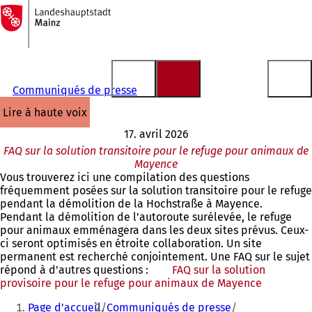
Vers
la
Accéder au contenu
page
d'accueil
Communiqués de presse
lire à haute voix
17. avril 2026
FAQ sur la solution transitoire pour le refuge pour animaux de
Mayence
Vous trouverez ici une compilation des questions
fréquemment posées sur la solution transitoire pour le refuge
pendant la démolition de la Hochstraße à Mayence.
Pendant la démolition de l'autoroute surélevée, le refuge
pour animaux emménagera dans les deux sites prévus. Ceux-
ci seront optimisés en étroite collaboration. Un site
permanent est recherché conjointement. Une FAQ sur le sujet
répond à d'autres questions :
FAQ sur la solution
provisoire pour le refuge pour animaux de Mayence
(S'ouvre
Vous
dans
Page d'accueil
Communiqués de presse
un