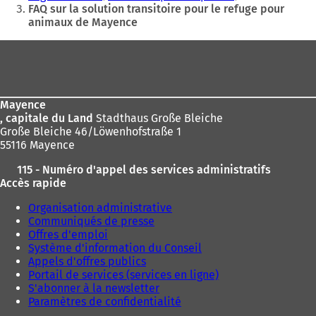
êtes
FAQ sur la solution transitoire pour le refuge pour
nouvel
animaux de Mayence
ici
onglet)
:
Pied
de
page
Mayence
, capitale du Land
Stadthaus Große Bleiche
Große Bleiche 46/Löwenhofstraße 1
55116 Mayence
115 - Numéro d'appel des services administratifs
Accès rapide
Organisation administrative
Communiqués de presse
Offres d'emploi
Système d'information du Conseil
Appels d'offres publics
Portail de services (services en ligne)
S'abonner à la newsletter
Paramètres de confidentialité