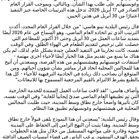
وغونسنهايم على طلب بهذا الشأن. وبالتالي، وبموجب القرار العام
الصادر في 17 أبريل 2026، تدخل هذه الترتيبات الخاصة حيز التنفيذ
اعتبارًا من 30 أبريل في هذين الحيين.
قال رئيس البلدية نينو هاسي: "من خلال القرار العام المجدد، أكدت
الترتيب الذي تم اتخاذه العام الماضي، وهو السماح في عام 2026 أيضًا
بتمديد ساعات العمل من 30 أبريل وحتى 31 أكتوبر للمطاعم التي
حصلت على ترخيص لتقديم الطعام في الهواء الطلق. وفي الوقت
نفسه، كانت تجاربنا في التنفيذ العملي جيدة بشكل عام. لذلك، لم يكن
هناك ما يمنع من تقديم مثل هذا الخيار أيضًا لأحياء أخرى مهتمة -
استفادت غونسنهايم وهيشتسهايم من هذه الفرصة، ويسعدني أن أتيح
هنا للمجالس المحلية اتخاذ قرار مباشر بشأن شؤون أحيائهم. ومن
المتوقع أن يصاحب ذلك زيادة في الجاذبية الترفيهية للأحياء - كل هذا
بالطبع بشرط الالتزام بالقيم المرجعية المسموح بها للانبعاثات."
وأضاف هاسي: "لقد لاقت ساعات العمل الممتدة للخدمة الخارجية
التي تم تطبيقها العام الماضي صدىً إيجابياً للغاية." وفي الوقت نفسه،
كان تأثيرها واضحاً خارج نطاق وسط المدينة، حيث طلبت المجالس
المحلية في هيشتسهايم وغونسنهايم تطبيق هذا النظام.
وقال رئيس البلدية: "يسعدني أن هذا النموذج يلقى قبولاً خارج نطاق
وسط المدينة. وهذا يثبت أن النهج الرامي إلى الحفاظ على المدينة
حيوية وقادرة على مواجهة المستقبل من خلال مثل هذه الخطوات
يحقق الهدف المنشود. يرغب الناس في قضاء أمسيات الصيف الدافئة