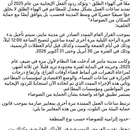
معًا في الهواء الطلق - وتؤكد ردود الفعل الإيجابية من عام 2025 أن
تمديد ساعات العمل بشكل معتدل للمطاعم في الهواء الطلق لا يخلق
جوًا صيفيًا حضريًا في وسط المدينة فحسب، بل يتوافق أيضًا مع حماية
السكان من الضوضاء."
الخلفية:
بموجب القرار العام الممدد الصادر عن مدينة ماينز، سيتم تأجيل بدء
فترة الراحة الليلية مرة أخرى لمدة ساعتين لتصبح الساعة 12:00 ليلاً،
وذلك في أيام الجمعة والسبت وكذلك قبل أيام العطلات الرسمية،
وذلك في الفترة من 30 أبريل وحتى 31 أكتوبر 2026.
وكانت مدينة ماينز قد أدخلت هذا النظام لأول مرة في صيف عام
2025، وجربته في البداية لفترة محدودة تزيد قليلاً عن ثلاثة أشهر،
لمراعاة التغيرات في أنماط قضاء أوقات الفراغ، وارتفاع درجات
الحرارة في ساعات المساء، والوضع الاقتصادي لمؤسسات المطاعم.
وتأتي هذه الإجراء الممدد الذي تم اتخاذه الآن استجابةً للردود الإيجابية
من المواطنين ومؤسسات المطاعم.
يستمر تطبيق قواعد واضحة بشأن الحماية من الضوضاء
ترتبط ساعات العمل الممتدة مرة أخرى بمعايير صارمة بموجب قانون
حماية البيئة من التلوث. ومن بين هذه المعايير ما يلي:
-حدود إلزامية للضوضاء حسب نوع المنطقة
-يحظر تقديم العروض الموسيقية في الأماكن الخارجية، وكذلك بث