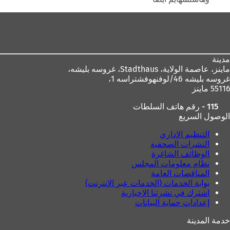
منطقة
القدم
مدينة
ماينز، عاصمة الولاية،
Stadthaus، غروسه بليشه،
غروسه بليشه 46/لوفنهوفشتراسه 1،
55116 ماينز
115 - رقم هاتف السلطات
الوصول السريع
التنظيم الإداري
النشرات الصحفية
الوظائف الشاغرة
نظام معلومات المجلس
المناقصات العامة
بوابة الخدمات (الخدمات عبر الإنترنت)
اشترك في نشرتنا الإخبارية
إعدادات حماية البيانات
خدمة المدينة