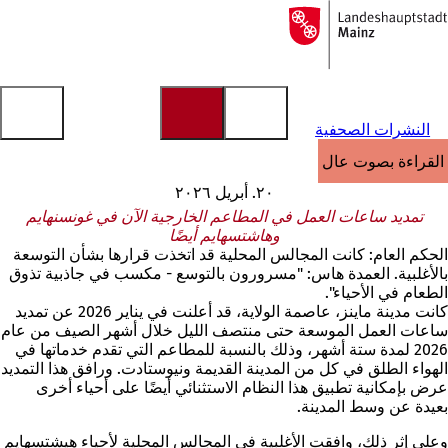
إلى
الصفحة
الانتقال إلى المحتوى
الرئيسية
النشرات الصحفية
القراءة بصوت عالٍ
٢٠. أبريل ٢٠٢٦
تمديد ساعات العمل في المطاعم الخارجية الآن في غونسنهايم
وهاشتسهايم أيضًا
الحكم العام: كانت المجالس المحلية قد اتخذت قرارها بشأن التوسعة
بالأغلبية. العمدة هاس: "مسرورون بالتوسع - مكسب في جاذبية تذوق
الطعام في الأحياء".
كانت مدينة ماينز، عاصمة الولاية، قد أعلنت في يناير 2026 عن تمديد
ساعات العمل الموسعة حتى منتصف الليل خلال أشهر الصيف من عام
2026 لمدة ستة أشهر، وذلك بالنسبة للمطاعم التي تقدم خدماتها في
الهواء الطلق في كل من المدينة القديمة ونيوستادت. ورافق هذا التمديد
عرض بإمكانية تطبيق هذا النظام الاستثنائي أيضًا على أحياء أخرى
بعيدة عن وسط المدينة.
وعلى إثر ذلك، وافقت الأغلبية في المجالس المحلية لأحياء هيشتسهايم