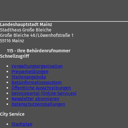
hier:
Fußbereich
Landeshauptstadt Mainz
Stadthaus Große Bleiche
Große Bleiche 46/Löwenhofstraße 1
55116 Mainz
115 - Ihre Behördenrufnummer
Schnellzugriff
Verwaltungsorganisation
Pressemeldungen
Stellenangebote
Ratsinformationssystem
Öffentliche Ausschreibungen
Serviceportal (Online-Services)
Newsletter abonnieren
Datenschutzeinstellungen
City Service
Stadtplan