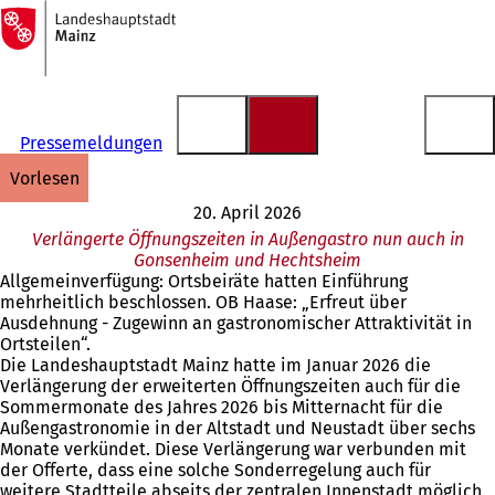
Zur
Startseite
Inhalt anspringen
Pressemeldungen
vorlesen
20. April 2026
Verlängerte Öffnungszeiten in Außengastro nun auch in
Gonsenheim und Hechtsheim
Allgemeinverfügung: Ortsbeiräte hatten Einführung
mehrheitlich beschlossen. OB Haase: „Erfreut über
Ausdehnung - Zugewinn an gastronomischer Attraktivität in
Ortsteilen“.
Die Landeshauptstadt Mainz hatte im Januar 2026 die
Verlängerung der erweiterten Öffnungszeiten auch für die
Sommermonate des Jahres 2026 bis Mitternacht für die
Außengastronomie in der Altstadt und Neustadt über sechs
Monate verkündet. Diese Verlängerung war verbunden mit
der Offerte, dass eine solche Sonderregelung auch für
weitere Stadtteile abseits der zentralen Innenstadt möglich