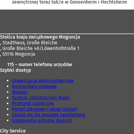
zewnętrznej teraz także w Gonsenheim i Hechtsheim
Obszar
stóp
Stolica kraju związkowego Moguncja
,
Stadthaus, Große Bleiche
, Große Bleiche 46/Löwenhofstraße 1
, 55116 Moguncja
115 – numer telefonu urzędów
Szybki dostęp
Organizacja administracyjna
Komunikaty prasowe
Wakaty
System informacyjny Rady
Przetargi publiczne
Portal usługowy (usługi online)
Zapisz się do naszego newslettera
Ustawienia ochrony danych
City Service