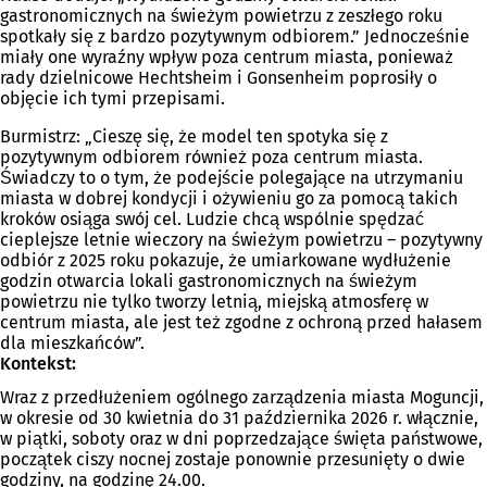
gastronomicznych na świeżym powietrzu z zeszłego roku
spotkały się z bardzo pozytywnym odbiorem.” Jednocześnie
miały one wyraźny wpływ poza centrum miasta, ponieważ
rady dzielnicowe Hechtsheim i Gonsenheim poprosiły o
objęcie ich tymi przepisami.
Burmistrz: „Cieszę się, że model ten spotyka się z
pozytywnym odbiorem również poza centrum miasta.
Świadczy to o tym, że podejście polegające na utrzymaniu
miasta w dobrej kondycji i ożywieniu go za pomocą takich
kroków osiąga swój cel. Ludzie chcą wspólnie spędzać
cieplejsze letnie wieczory na świeżym powietrzu – pozytywny
odbiór z 2025 roku pokazuje, że umiarkowane wydłużenie
godzin otwarcia lokali gastronomicznych na świeżym
powietrzu nie tylko tworzy letnią, miejską atmosferę w
centrum miasta, ale jest też zgodne z ochroną przed hałasem
dla mieszkańców”.
Kontekst:
Wraz z przedłużeniem ogólnego zarządzenia miasta Moguncji,
w okresie od 30 kwietnia do 31 października 2026 r. włącznie,
w piątki, soboty oraz w dni poprzedzające święta państwowe,
początek ciszy nocnej zostaje ponownie przesunięty o dwie
godziny, na godzinę 24.00.