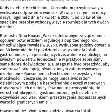
Rady dzielnic Hechtsheim i Gonsenheim przegłosowały w
większości odpowiedni wniosek. W związku z tym, na mocy
decyzji ogólnej z dnia 17 kwietnia 2026 r., od 30 kwietnia
specjalne przepisy wchodzą w życie również dla tych dwóch
dzielnic.
Burmistrz Nino Haase: „Wraz z odnowionym zarządzeniem
ogólnym potwierdziłem regulację z poprzedniego roku,
umożliwiającą również w 2026 r. wydłużone godziny otwarcia
od 30 kwietnia do 31 października włącznie dla lokali
gastronomicznych posiadających zezwolenie na obsługę na
świeżym powietrzu. Jednocześnie w praktyce zebraliśmy
same dobre doświadczenia. Dlatego nie było przeszkód, aby
zaoferować taką opcję również innym zainteresowanym
dzielnicom – Gonsenheim i Hechtsheim skorzystały z tej
możliwości i cieszę się, że mogę umożliwić radom
dzielnicowym podjęcie bezpośredniej decyzji w sprawach
dotyczących ich dzielnicy. Powinno to przyczynić się do
wzrostu atrakcyjności gastronomicznej tych dzielnic –
oczywiście pod warunkiem przestrzegania dopuszczalnych
wartości granicznych emisji”.
Haase dodaje: „Wydłużone godziny otwarcia lokali