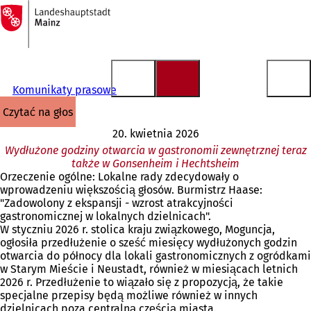
Do
strony
Przejdź do treści
głównej
Komunikaty prasowe
czytać na głos
20. kwietnia 2026
Wydłużone godziny otwarcia w gastronomii zewnętrznej teraz
także w Gonsenheim i Hechtsheim
Orzeczenie ogólne: Lokalne rady zdecydowały o
wprowadzeniu większością głosów. Burmistrz Haase:
"Zadowolony z ekspansji - wzrost atrakcyjności
gastronomicznej w lokalnych dzielnicach".
W styczniu 2026 r. stolica kraju związkowego, Moguncja,
ogłosiła przedłużenie o sześć miesięcy wydłużonych godzin
otwarcia do północy dla lokali gastronomicznych z ogródkami
w Starym Mieście i Neustadt, również w miesiącach letnich
2026 r. Przedłużenie to wiązało się z propozycją, że takie
specjalne przepisy będą możliwe również w innych
dzielnicach poza centralną częścią miasta.