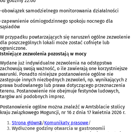
od godziny 22:00
-obowiązek samodzielnego monitorowania działalności
-zapewnienie ośmiogodzinnego spokoju nocnego dla
sąsiadów
W przypadku powtarzających się naruszeń ogólne zezwolenie
dla poszczególnych lokali może zostać cofnięte lub
ograniczone.
Istniejące zezwolenia pozostają w mocy
Wydane już indywidualne zezwolenia na odstępstwa
zachowują swoją ważność, o ile zawierają one korzystniejsze
warunki. Ponadto niniejsze postanowienie ogólne nie
zastępuje innych niezbędnych zezwoleń, np. wynikających z
prawa budowlanego lub prawa dotyczącego przeznaczenia
terenu. Postanowienie nie obejmuje festynów ludowych,
targów ani podobnych imprez.
Postanowienie ogólne można znaleźć w Amtsblacie stolicy
kraju związkowego Moguncji, nr 16 z dnia 17 kwietnia 2026 r.
Jesteś
Strona główna
Komunikaty prasowe
tutaj:
Wydłużone godziny otwarcia w gastronomii