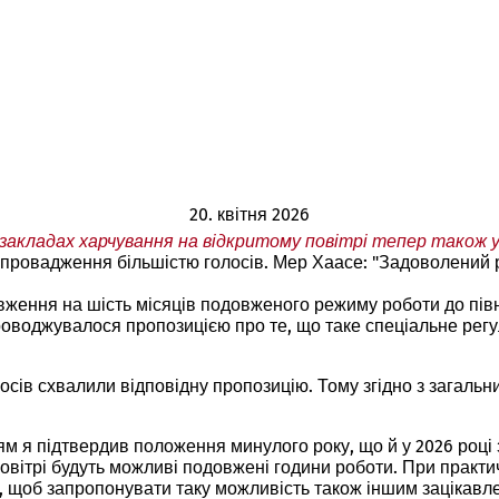
20. квітня 2026
закладах харчування на відкритому повітрі тепер також 
апровадження більшістю голосів. Мер Хаасе: "Задоволений 
вження на шість місяців подовженого режиму роботи до півн
упроводжувалося пропозицією про те, що таке спеціальне ре
осів схвалили відповідну пропозицію. Тому згідно з загальн
я підтвердив положення минулого року, що й у 2026 році з 
вітрі будуть можливі подовжені години роботи. При практи
о, щоб запропонувати таку можливість також іншим зацікав