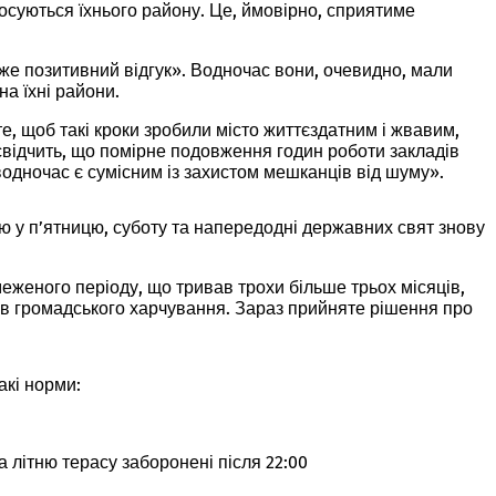
осуються їхнього району. Це, ймовірно, сприятиме
же позитивний відгук». Водночас вони, очевидно, мали
на їхні райони.
те, щоб такі кроки зробили місто життєздатним і жвавим,
і свідчить, що помірне подовження годин роботи закладів
водночас є сумісним із захистом мешканців від шуму».
ю у п’ятницю, суботу та напередодні державних свят знову
женого періоду, що тривав трохи більше трьох місяців,
дів громадського харчування. Зараз прийняте рішення про
акі норми:
а літню терасу заборонені після 22:00