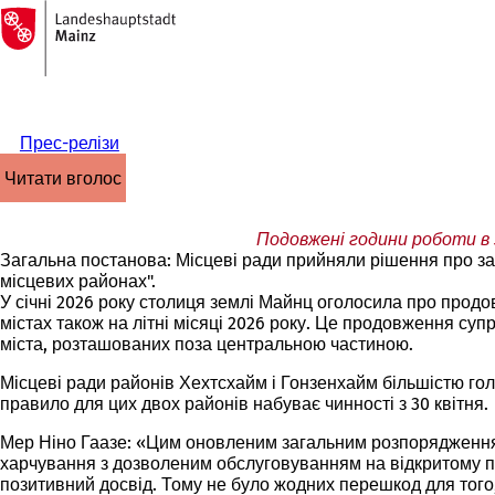
На
головну
Перейти до змісту
сторінку
Прес-релізи
читати вголос
Подовжені години роботи в 
Загальна постанова: Місцеві ради прийняли рішення про з
місцевих районах".
У січні 2026 року столиця землі Майнц оголосила про продо
містах також на літні місяці 2026 року. Це продовження с
міста, розташованих поза центральною частиною.
Місцеві ради районів Хехтсхайм і Гонзенхайм більшістю гол
правило для цих двох районів набуває чинності з 30 квітня.
Мер Ніно Гаазе: «Цим оновленим загальним розпорядженням 
харчування з дозволеним обслуговуванням на відкритому по
позитивний досвід. Тому не було жодних перешкод для тог