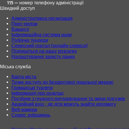
115 — номер телефону адміністрації
Швидкий доступ
Адміністративна організація
Прес-релізи
Вакансії
Інформаційна система ради
Публічні тендери
Сервісний портал (онлайн-сервіси)
Підпишіться на нашу розсилку
Налаштування захисту даних
Міська служба
Карта міста
Точки доступу до бездротової локальної мережі
Громадські туалети
Інформація про розклад
Посібник з грудного вигодовування та зміни підгузків
Аварійний вхід - де діти можуть знайти допомогу
Веб-камери
Сервіс зображень