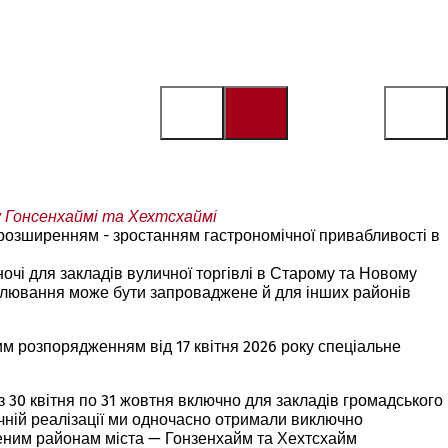
у Гонсенхаймі та Хехтсхаймі
розширенням - зростанням гастрономічної привабливості в
очі для закладів вуличної торгівлі в Старому та Новому
гулювання може бути запроваджене й для інших районів
им розпорядженням від 17 квітня 2026 року спеціальне
30 квітня по 31 жовтня включно для закладів громадського
чній реалізації ми одночасно отримали виключно
леним районам міста — Гонзенхайм та Хехтсхайм