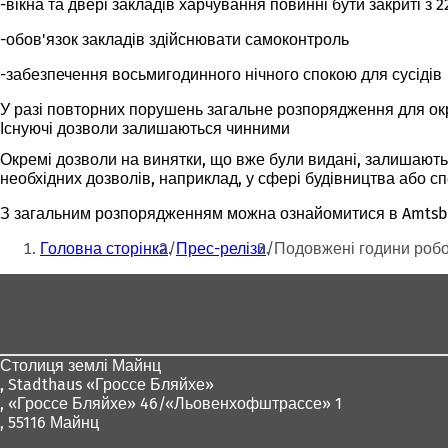
-вікна та двері закладів харчування повинні бути закриті з 2
-обов'язок закладів здійснювати самоконтроль
-забезпечення восьмигодинного нічного спокою для сусідів
У разі повторних порушень загальне розпорядження для ок
Існуючі дозволи залишаються чинними
Окремі дозволи на винятки, що вже були видані, залишають
необхідних дозволів, наприклад, у сфері будівництва або с
З загальним розпорядженням можна ознайомитися в Amtsblatt
Ти
Головна сторінка
Прес-релізи
Подовжені години робот
тут:
Зона
для
ніг
Столиця землі Майнц
,
Stadthaus «Гроссе Бляйхе»
, «Гроссе Бляйхе» 46/«Льовенхофштрассе» 1
, 55116 Майнц