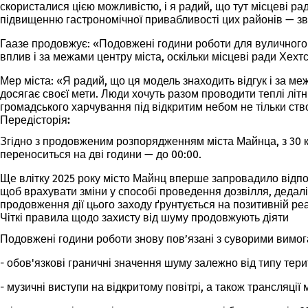
скористалися цією можливістю, і я радий, що тут місцеві р
підвищенню гастрономічної привабливості цих районів — з
Гаазе продовжує: «Подовжені години роботи для вуличного
вплив і за межами центру міста, оскільки місцеві ради Хе
Мер міста: «Я радий, що ця модель знаходить відгук і за ме
досягає своєї мети. Люди хочуть разом проводити теплі літн
громадського харчування під відкритим небом не тільки ств
Передісторія:
Згідно з продовженим розпорядженням міста Майнца, з 30 кв
переноситься на дві години — до 00:00.
Ще влітку 2025 року місто Майнц вперше запровадило відпо
щоб врахувати зміни у способі проведення дозвілля, дедалі
продовження дії цього заходу ґрунтується на позитивній ре
Чіткі правила щодо захисту від шуму продовжують діяти
Подовжені години роботи знову пов’язані з суворими вимог
- обов'язкові граничні значення шуму залежно від типу тери
- музичні виступи на відкритому повітрі, а також трансляці