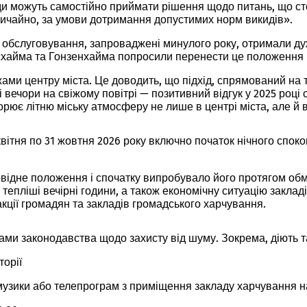
ади можуть самостійно приймати рішення щодо питань, що ст
вичайно, за умови дотримання допустимих норм викидів».
 обслуговування, запроваджені минулого року, отримали ду
хтсхайма та Гонзенхайма попросили перенести це положення 
жами центру міста. Це доводить, що підхід, спрямований на 
і вечори на свіжому повітрі — позитивний відгук у 2025 роц
орює літню міську атмосферу не лише в центрі міста, але й 
ітня по 31 жовтня 2026 року включно початок нічного споко
відне положення і спочатку випробувало його протягом обме
 тепліші вечірні години, а також економічну ситуацію закла
акції громадян та закладів громадського харчування.
ами законодавства щодо захисту від шуму. Зокрема, діють т
торії
ї музики або телепрограм з приміщення закладу харчування н