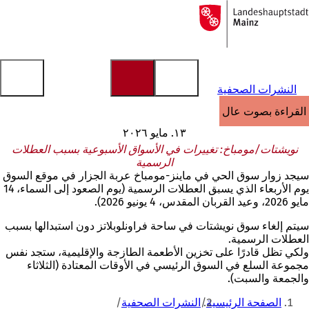
إلى
الصفحة
الانتقال إلى المحتوى
الرئيسية
النشرات الصحفية
القراءة بصوت عالٍ
١٣. مايو ٢٠٢٦
نويشتات/مومباخ: تغييرات في الأسواق الأسبوعية بسبب العطلات
الرسمية
سيجد زوار سوق الحي في ماينز-مومباخ عربة الجزار في موقع السوق
يوم الأربعاء الذي يسبق العطلات الرسمية (يوم الصعود إلى السماء، 14
مايو 2026، وعيد القربان المقدس، 4 يونيو 2026).
سيتم إلغاء سوق نويشتات في ساحة فراونلوبلاتز دون استبدالها بسبب
العطلات الرسمية.
ولكي تظل قادرًا على تخزين الأطعمة الطازجة والإقليمية، ستجد نفس
مجموعة السلع في السوق الرئيسي في الأوقات المعتادة (الثلاثاء
والجمعة والسبت).
أنت
الصفحة الرئيسية
النشرات الصحفية