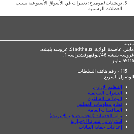
هنا
نويشتات/مومباخ: تغييرات في الأسواق الأسبوعية بسبب
العطلات الرسمية
منطقة
القدم
مدينة
ماينز، عاصمة الولاية،
Stadthaus، غروسه بليشه،
غروسه بليشه 46/لوفنهوفشتراسه 1،
55116 ماينز
115 - رقم هاتف السلطات
الوصول السريع
التنظيم الإداري
النشرات الصحفية
الوظائف الشاغرة
نظام معلومات المجلس
المناقصات العامة
بوابة الخدمات (الخدمات عبر الإنترنت)
اشترك في نشرتنا الإخبارية
إعدادات حماية البيانات