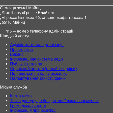
ніг
Столиця землі Майнц
,
Stadthaus «Гроссе Бляйхе»
, «Гроссе Бляйхе» 46/«Льовенхофштрассе» 1
, 55116 Майнц
115 — номер телефону адміністрації
Швидкий доступ
Адміністративна організація
Прес-релізи
Вакансії
Інформаційна система ради
Публічні тендери
Сервісний портал (онлайн-сервіси)
Підпишіться на нашу розсилку
Налаштування захисту даних
Міська служба
Карта міста
Точки доступу до бездротової локальної мережі
Громадські туалети
Інформація про розклад