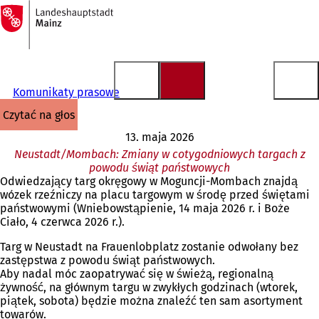
Do
strony
Przejdź do treści
głównej
Komunikaty prasowe
czytać na głos
13. maja 2026
Neustadt/Mombach: Zmiany w cotygodniowych targach z
powodu świąt państwowych
Odwiedzający targ okręgowy w Moguncji-Mombach znajdą
wózek rzeźniczy na placu targowym w środę przed świętami
państwowymi (Wniebowstąpienie, 14 maja 2026 r. i Boże
Ciało, 4 czerwca 2026 r.).
Targ w Neustadt na Frauenlobplatz zostanie odwołany bez
zastępstwa z powodu świąt państwowych.
Aby nadal móc zaopatrywać się w świeżą, regionalną
żywność, na głównym targu w zwykłych godzinach (wtorek,
piątek, sobota) będzie można znaleźć ten sam asortyment
towarów.