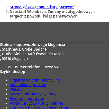
Jesteś
Strona główna
Komunikaty prasowe
tutaj:
Neustadt/Mombach: Zmiany w cotygodniowych
targach z powodu świąt państwowych
Obszar
stóp
Stolica kraju związkowego Moguncja
,
Stadthaus, Große Bleiche
, Große Bleiche 46/Löwenhofstraße 1
, 55116 Moguncja
115 – numer telefonu urzędów
Szybki dostęp
Organizacja administracyjna
Komunikaty prasowe
Wakaty
System informacyjny Rady
Przetargi publiczne
Portal usługowy (usługi online)
Zapisz się do naszego newslettera