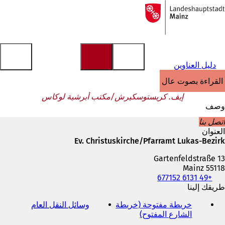
إلى
الصفحة
الانتقال إلى المحتوى
الرئيسية
دليل العناوين
القراءة بصوت عالٍ
إيف. كريستوسكيرش/مكتب أبرشية لوكاس
وصف
اتصل بنا
العنوان
Ev. Christuskirche/Pfarramt Lukas-Bezirk
Gartenfeldstraße 13
55118 Mainz
+49 6131 677152
الهاتف
والفاكس
طريقك إلينا
وعنوان
خريطة مفتوحة (خريطة
وسائل النقل العام
(
البريد
الشارع المفتوح)
(
ي
الإلكتروني
ي
ف